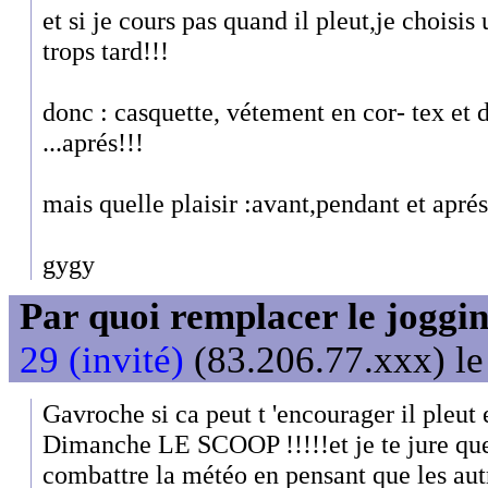
et si je cours pas quand il pleut,je choisi
trops tard!!!
donc : casquette, vétement en cor- tex et 
...aprés!!!
mais quelle plaisir :avant,pendant et aprés
gygy
Par quoi remplacer le joggin
29 (invité)
(83.206.77.xxx) le
Gavroche si ca peut t 'encourager il pleut
Dimanche LE SCOOP !!!!!et je te jure que 
combattre la météo en pensant que les aut