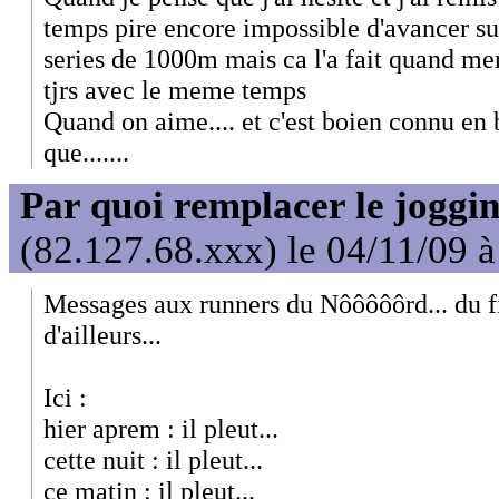
temps pire encore impossible d'avancer sur 
series de 1000m mais ca l'a fait quand m
tjrs avec le meme temps
Quand on aime.... et c'est boien connu en 
que.......
Par quoi remplacer le joggin
(82.127.68.xxx) le 04/11/09 
Messages aux runners du Nôôôôôrd... du fi
d'ailleurs...
Ici :
hier aprem : il pleut...
cette nuit : il pleut...
ce matin : il pleut...