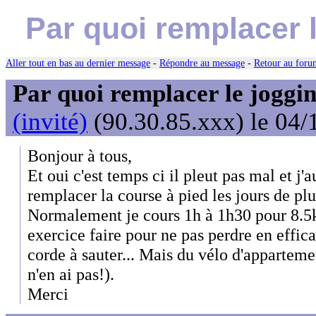
Par quoi remplacer l
Aller tout en bas au dernier message
-
Répondre au message
-
Retour au forum
Par quoi remplacer le joggin
(invité)
(90.30.85.xxx) le 04/
Bonjour à tous,
Et oui c'est temps ci il pleut pas mal et j'
remplacer la course à pied les jours de plu
Normalement je cours 1h à 1h30 pour 8.
exercice faire pour ne pas perdre en effica
corde à sauter... Mais du vélo d'apparteme
n'en ai pas!).
Merci