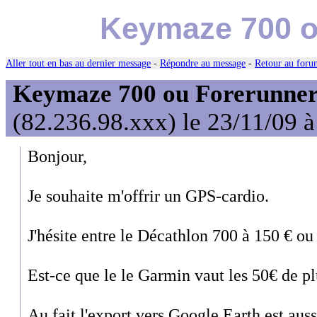
Keymaze 700 o
Aller tout en bas au dernier message
-
Répondre au message
-
Retour au forum
Keymaze 700 ou Forerunner
(82.236.98.xxx) le 23/11/09 
Bonjour,
Je souhaite m'offrir un GPS-cardio.
J'hésite entre le Décathlon 700 à 150 € o
Est-ce que le le Garmin vaut les 50€ de pl
Au fait l'export vers Google Earth est aus