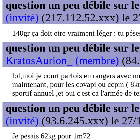
question un peu débile sur l
(invité)
(217.112.52.xxx) le 2
140gr ça doit etre vraiment léger : tu pés
question un peu débile sur l
KratosAurion_ (membre)
(84.
lol,moi je court parfois en rangers avec me
maintenant, pour les covapi ou ccpm ( 8km
sportif annuel ,et oui c'est ca l'armée de te
question un peu débile sur l
(invité)
(93.6.245.xxx) le 27/
Je pesais 62kg pour 1m72