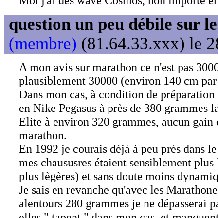
Moi j'ai des wave Cosmos, non importé en
question un peu débile sur l
(membre)
(81.64.33.xxx) le 2
A mon avis sur marathon ce n'est pas 300
plausiblement 30000 (environ 140 cm par 
Dans mon cas, à condition de préparation
en Nike Pegasus à près de 380 grammes l
Elite à environ 320 grammes, aucun gain d
marathon.
En 1992 je courais déjà à peu près dans 
mes chaususres étaient sensiblement plus 
plus lègères) et sans doute moins dynamiq
Je sais en revanche qu'avec les Marathone
alentours 280 grammes je ne dépasserai pa
elles " tapent " dans mon cas, et manquen