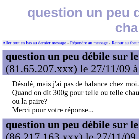
question un peu d
cha
Aller tout en bas au dernier message
-
Répondre au message
-
Retour au forum
question un peu débile sur l
(81.65.207.xxx) le 27/11/09 
Désolé, mais j'ai pas de balance chez moi.
Quand on dit 300g pour telle ou telle chau
ou la paire?
Merci pour votre réponse...
question un peu débile sur l
(86.217.163.xxx) le 27/11/09