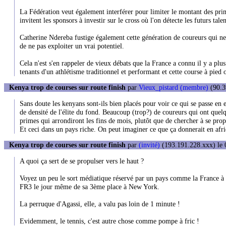
La Fédération veut également interférer pour limiter le montant des pri
invitent les sponsors à investir sur le cross où l'on détecte les futurs tal
Catherine Ndereba fustige également cette génération de coureurs qui ne c
de ne pas exploiter un vrai potentiel.
Cela n'est s'en rappeler de vieux débats que la France a connu il y a plus
tenants d'un athlétisme traditionnel et performant et cette course à pied 
Kenya trop de courses sur route finish
par
Vieux_pistard (membre)
(90.3
Sans doute les kenyans sont-ils bien placés pour voir ce qui se passe en 
de densité de l'élite du fond. Beaucoup (trop?) de coureurs qui ont quelq
primes qui arrondiront les fins de mois, plutôt que de chercher à se prop
Et ceci dans un pays riche. On peut imaginer ce que ça donnerait en afri
Kenya trop de courses sur route finish
par
(invité)
(193.191.228.xxx) le 
A quoi ça sert de se propulser vers le haut ?
Voyez un peu le sort médiatique réservé par un pays comme la France à
FR3 le jour même de sa 3ème place à New York.
La perruque d'Agassi, elle, a valu pas loin de 1 minute !
Evidemment, le tennis, c'est autre chose comme pompe à fric !