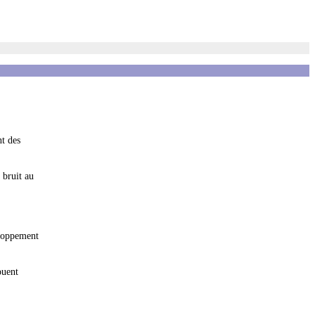
nt des
 bruit au
eloppement
ouent