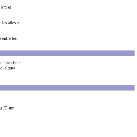
5 km et
les ailes et
 entre les
ulaire chute
 quelques
u JT sur