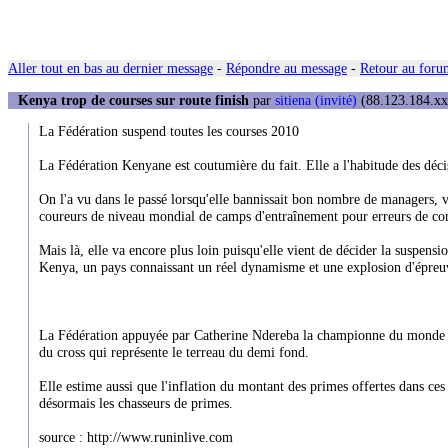
Aller tout en bas au dernier message
-
Répondre au message
-
Retour au forum
Kenya trop de courses sur route finish
par
sitiena (invité)
(88.123.184.xxx
La Fédération suspend toutes les courses 2010
La Fédération Kenyane est coutumière du fait. Elle a l'habitude des décis
On l'a vu dans le passé lorsqu'elle bannissait bon nombre de managers, v
coureurs de niveau mondial de camps d'entraînement pour erreurs de co
Mais là, elle va encore plus loin puisqu'elle vient de décider la suspensi
Kenya, un pays connaissant un réel dynamisme et une explosion d'épreuv
La Fédération appuyée par Catherine Ndereba la championne du monde d
du cross qui représente le terreau du demi fond.
Elle estime aussi que l'inflation du montant des primes offertes dans ces
désormais les chasseurs de primes.
source : http://www.runinlive.com