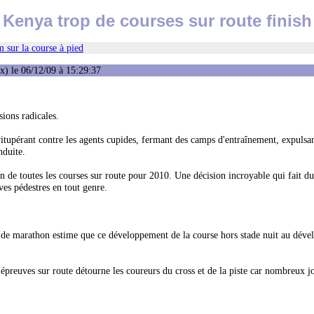
Kenya trop de courses sur route finish
 sur la course à pied
) le 06/12/09 à 15:29:37
ions radicales.
itupérant contre les agents cupides, fermant des camps d'entraînement, expulsa
nduite.
on de toutes les courses sur route pour 2010. Une décision incroyable qui fait du
es pédestres en tout genre.
e marathon estime que ce développement de la course hors stade nuit au dév
 épreuves sur route détourne les coureurs du cross et de la piste car nombreux j