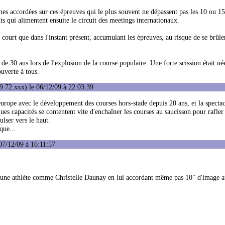
mes accordées sur ces épreuves qui le plus souvent ne dépassent pas les 10 ou 1
ents qui alimentent ensuite le circuit des meetings internationaux.
ourt que dans l'instant présent, accumulant les épreuves, au risque de se brûler 
 de 30 ans lors de l'explosion de la course populaire. Une forte scission était née
ouverte à tous.
9.72.xxx) le 06/12/09 à 22:03:39
europe avec le développement des courses hors-stade depuis 20 ans, et la spectac
ues capacités se contentent vite d'enchaîner les courses au saucisson pour rafler
ulser vers le haut.
que...
07/12/09 à 16:11:57
 une athlète comme Christelle Daunay en lui accordant même pas 10" d'image a