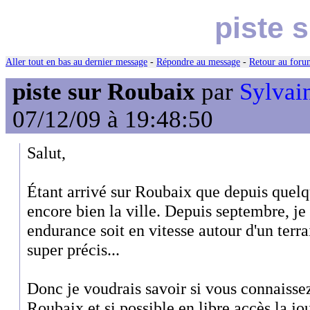
piste 
Aller tout en bas au dernier message
-
Répondre au message
-
Retour au forum
piste sur Roubaix
par
Sylvain
07/12/09 à 19:48:50
Salut,
Étant arrivé sur Roubaix que depuis quelq
encore bien la ville. Depuis septembre, je 
endurance soit en vitesse autour d'un terra
super précis...
Donc je voudrais savoir si vous connaissez
Roubaix et si possible en libre accès la jou