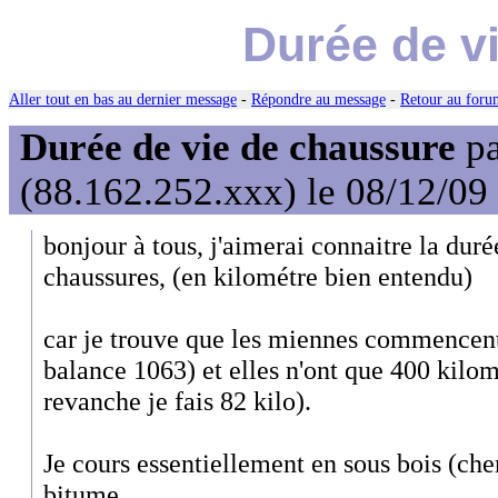
Durée de v
Aller tout en bas au dernier message
-
Répondre au message
-
Retour au forum
Durée de vie de chaussure
p
(88.162.252.xxx) le 08/12/09
bonjour à tous, j'aimerai connaitre la du
chaussures, (en kilométre bien entendu)
car je trouve que les miennes commencent
balance 1063) et elles n'ont que 400 kilom
revanche je fais 82 kilo).
Je cours essentiellement en sous bois (ch
bitume