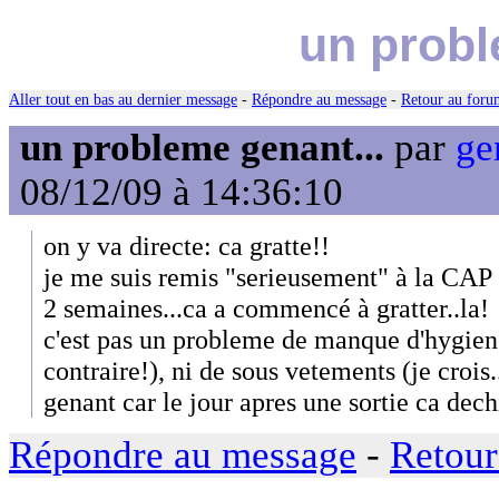
un probl
Aller tout en bas au dernier message
-
Répondre au message
-
Retour au forum
un probleme genant...
par
ge
08/12/09 à 14:36:10
on y va directe: ca gratte!!
je me suis remis "serieusement" à la CAP 
2 semaines...ca a commencé à gratter..la!
c'est pas un probleme de manque d'hygiene
contraire!), ni de sous vetements (je crois.
genant car le jour apres une sortie ca dech
Répondre au message
-
Retour