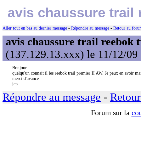
avis chaussure trail 
Aller tout en bas au dernier message
-
Répondre au message
-
Retour au forum
avis chaussure trail reebok 
(137.129.13.xxx) le 11/12/09
Bonjour
quelqu'un connait il les reebok trail premier II AW. Je peux en avoir mai
merci d'avance
jcp
Répondre au message
-
Retour
Forum sur la
cou