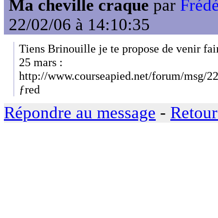
Ma cheville craque
par
Fréd
22/02/06 à 14:10:35
Tiens Brinouille je te propose de venir fai
25 mars :
http://www.courseapied.net/forum/msg/2
ƒred
Répondre au message
-
Retour