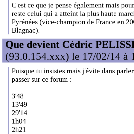
C'est ce que je pense également mais pour 
reste celui qui a atteint la plus haute mar
Pyrénées (vice-champion de France en 200
Blagnac).
Que devient Cédric PELISS
(93.0.154.xxx) le 17/02/14 à 
Puisque tu insistes mais j'évite dans parler 
passer sur ce forum :
3'48
13'49
29'14
1h04
2h21