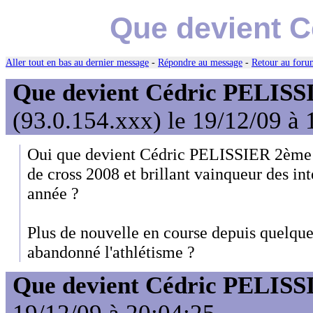
Que devient C
Aller tout en bas au dernier message
-
Répondre au message
-
Retour au forum
Que devient Cédric PELISS
(93.0.154.xxx) le 19/12/09 à 
Oui que devient Cédric PELISSIER 2ème
de cross 2008 et brillant vainqueur des i
année ?
Plus de nouvelle en course depuis quelque
abandonné l'athlétisme ?
Que devient Cédric PELISS