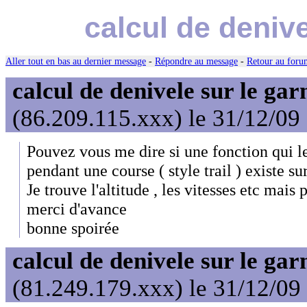
calcul de deniv
Aller tout en bas au dernier message
-
Répondre au message
-
Retour au forum
calcul de denivele sur le ga
(86.209.115.xxx) le 31/12/09
Pouvez vous me dire si une fonction qui le
pendant une course ( style trail ) existe s
Je trouve l'altitude , les vitesses etc mais p
merci d'avance
bonne spoirée
calcul de denivele sur le ga
(81.249.179.xxx) le 31/12/09