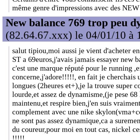
même genre d'impressions avec des NE
New balance 769 trop peu d
(82.64.67.xxx) le 04/01/10 à 
salut tipiou,moi aussi je vient d'acheter 
ST a 69euros,j'avais jamais essayer new b
c'est une marque réputé pour le running ,
concerne,j'adore!!!!!, en fait je cherchais
longues (2heures et+),je la trouve super c
lourde,et assez de dynamisme,(je pese 68 k
maintenu,et respire bien,j'en suis vraiment 
complement avec une nike skylon(vma+com
ne sont pas assez dynamique,ca a surement
du coureur,pour moi en tout cas, nickel c
!!!!!