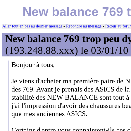
New balance 769 
Aller tout en bas au dernier message
-
Répondre au message
-
Retour au forum
New balance 769 trop peu d
(193.248.88.xxx) le 03/01/10
Bonjour à tous,
Je viens d'acheter ma première paire d
des 769. Avant je prenais des ASICS de la 
stabilité des NEW BALANCE sont tout à fa
j'ai l'impression d'avoir des chaussures
que mes anciennes ASICS.
Certains d'entre vous connaissent-ils ces c