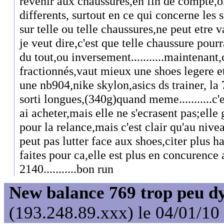
revenir aux chaussures,en fin de compte,o
differents, surtout en ce qui concerne les 
sur telle ou telle chaussures,ne peut etre 
je veut dire,c'est que telle chaussure pour
du tout,ou inversement...........maintenant,
fractionnés,vaut mieux une shoes legere e
une nb904,nike skylon,asics ds trainer, la 
sorti longues,(340g)quand meme...........c'e
ai acheter,mais elle ne s'ecrasent pas;elle 
pour la relance,mais c'est clair qu'au niv
peut pas lutter face aux shoes,citer plus hau
faites pour ca,elle est plus en concurence a
2140...........bon run
New balance 769 trop peu d
(193.248.89.xxx) le 04/01/10