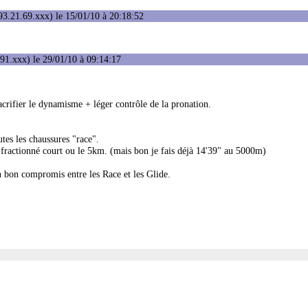
3.21.69.xxx) le 15/01/10 à 20:18:52
91.xxx) le 29/01/10 à 09:14:17
acrifier le dynamisme + léger contrôle de la pronation.
tes les chaussures "race".
fractionné court ou le 5km. (mais bon je fais déjà 14'39" au 5000m)
e un bon compromis entre les Race et les Glide.