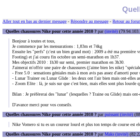
Quel
Aller tout en bas au dernier message
-
Répondre au message
-
Retour au forum
Quelles chaussures Nike pour cette année 2010 ?
par
(invité)
(79.94.103.
Bonjour à toutes et tous,
Je commence par les mensurations : 1,83m et 74kg
Ensuite les "perfs" (c'est un bien grand mot) : 2009 a été ma première
Footing) et j'ai couru fin octobre un semi-marathon en 1h37.
Mes objectifs 2010 : 1h30 sur semi, premier marathon en 3h30.
J'aimerai m'offrir une paire de chaussures (j'aime bien les nike) "spécial
- Free 5.0 : sensations géniales mais à mon avis pas assez d'amorti pou
- Lunar Trainer ou Lunar Glide : les deux ont l'air bien mais ont-elles a
- Zoom Elite : là, je suis sur que c'est bien, mais elles sont plus lourde q
Bilan : Je préfèrerai des "lunar" (lesquelles ? Traine ou Glide) mais ont-e
D'avance merci pour vos conseils.
Quelles chaussures Nike pour cette année 2010 ?
par
puissant (invité)
(88
Nike Vomero si tu es un coureur lourd et plus ton temps de course est ele
Quelles chaussures Nike pour cette année 2010 ?
par
Maks (invité)
(82.22