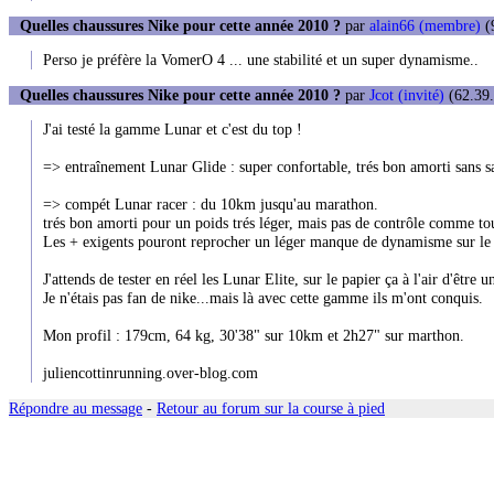
Quelles chaussures Nike pour cette année 2010 ?
par
alain66 (membre)
(9
Perso je préfère la VomerO 4 ... une stabilité et un super dynamisme..
Quelles chaussures Nike pour cette année 2010 ?
par
Jcot (invité)
(62.39.
J'ai testé la gamme Lunar et c'est du top !
=> entraînement Lunar Glide : super confortable, trés bon amorti sans s
=> compét Lunar racer : du 10km jusqu'au marathon.
trés bon amorti pour un poids trés léger, mais pas de contrôle comme tou
Les + exigents pouront reprocher un léger manque de dynamisme sur le 
J'attends de tester en réel les Lunar Elite, sur le papier ça à l'air d'êtr
Je n'étais pas fan de nike...mais là avec cette gamme ils m'ont conquis.
Mon profil : 179cm, 64 kg, 30'38" sur 10km et 2h27" sur marthon.
juliencottinrunning.over-blog.com
Répondre au message
-
Retour au forum sur la course à pied