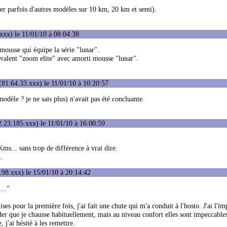
ser parfois d'autres modèles sur 10 km, 20 km et semi).
xxx) le 11/01/10 à 08:04:38
mousse qui équipe la série "lunar".
équivalent "zoom elite" avec amorti mousse "lunar".
81.64.33.xxx) le 11/01/10 à 10:20:57
odèle ? je ne sais plus) n'avait pas été concluante.
.23.185.xxx) le 11/01/10 à 16:00:59
s... sans trop de différence à vrai dire.
..
98.xxx) le 15/01/10 à 20:14:42
..."
ises pour la première fois, j'ai fait une chute qui m'a conduit à l'hosto. J'ai l'im
er que je chausse habituellement, mais au niveau confort elles sont impeccables
 j'ai hésité à les remettre.