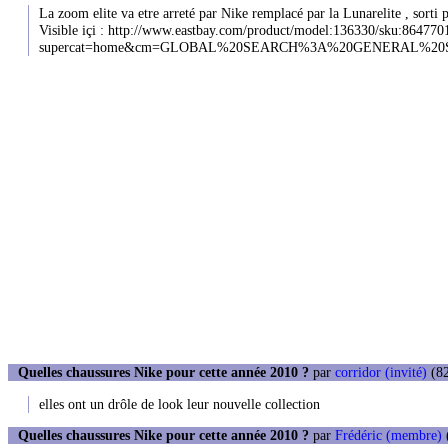
La zoom elite va etre arreté par Nike remplacé par la Lunarelite , sorti 
Visible içi : http://www.eastbay.com/product/model:136330/sku:
supercat=home&cm=GLOBAL%20SEARCH%3A%20GENERAL%20S
Quelles chaussures Nike pour cette année 2010 ?
par
corridor (invité)
(82
elles ont un drôle de look leur nouvelle collection
Quelles chaussures Nike pour cette année 2010 ?
par
Frédéric (membre)
(