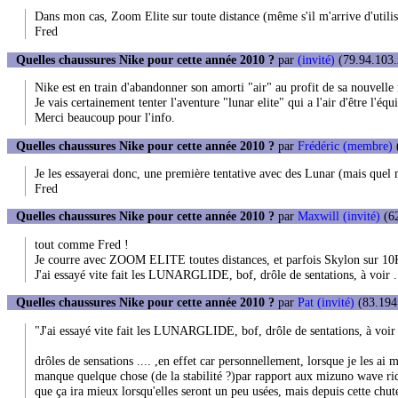
Dans mon cas, Zoom Elite sur toute distance (même s'il m'arrive d'utili
Fred
Quelles chaussures Nike pour cette année 2010 ?
par
(invité)
(79.94.103.
Nike est en train d'abandonner son amorti "air" au profit de sa nouvelle 
Je vais certainement tenter l'aventure "lunar elite" qui a l'air d'être l'
Merci beaucoup pour l'info.
Quelles chaussures Nike pour cette année 2010 ?
par
Frédéric (membre)
(
Je les essayerai donc, une première tentative avec des Lunar (mais quel m
Fred
Quelles chaussures Nike pour cette année 2010 ?
par
Maxwill (invité)
(62
tout comme Fred !
Je courre avec ZOOM ELITE toutes distances, et parfois Skylon sur 10Km
J'ai essayé vite fait les LUNARGLIDE, bof, drôle de sentations, à voir .
Quelles chaussures Nike pour cette année 2010 ?
par
Pat (invité)
(83.194.
"J'ai essayé vite fait les LUNARGLIDE, bof, drôle de sentations, à voir 
drôles de sensations .... ,en effet car personnellement, lorsque je les ai m
manque quelque chose (de la stabilité ?)par rapport aux mizuno wave rid
que ça ira mieux lorsqu'elles seront un peu usées, mais depuis cette chute,