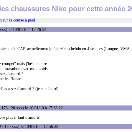
les chaussures Nike pour cette année 2
 sur la course à pied
xxx) le 10/01/10 à 17:26:53
 vraie année CAP, actuellement je fais 60km hebdo en 4 séances (Longue, VMA, 
e compet" mais j'hésite entre :
r un marathon avec mon poids.
ssez d'amorti ?
ue les "lunar".
lles assez d'amorti ? (je suis lourd)
.176.120.xxx) le 10/01/10 à 17:38:12
vé plus il faut d'amorti!
7.170.xxx) le 10/01/10 à 17:56:29