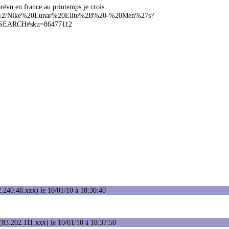
prévu en france au printemps je crois.
86477012/Nike%20Lunar%20Elite%2B%20-%20Men%27s?
EARCH#sku=86477112
.240.48.xxx) le 10/01/10 à 18:30:40
83.202.111.xxx) le 10/01/10 à 18:37:50