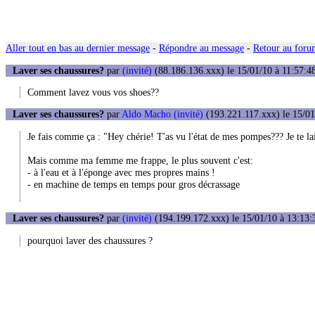
Aller tout en bas au dernier message
-
Répondre au message
-
Retour au forum
Laver ses chaussures?
par
(invité)
(88.186.136.xxx) le 15/01/10 à 11:57:4
Comment lavez vous vos shoes??
Laver ses chaussures?
par
Aldo Macho (invité)
(193.221.117.xxx) le 15/01
Je fais comme ça : "Hey chérie! T'as vu l'état de mes pompes??? Je te la
Mais comme ma femme me frappe, le plus souvent c'est:
- à l'eau et à l'éponge avec mes propres mains !
- en machine de temps en temps pour gros décrassage
Laver ses chaussures?
par
(invité)
(194.199.172.xxx) le 15/01/10 à 13:13:
pourquoi laver des chaussures ?