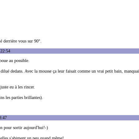
lé derrière vous sur 90°.
:22:54
boue au possible.
e dilué dedans. Avec la mousse ça leur faisait comme un vrai petit bain, manquai
 juste eu à les rincer.
ns les parties brillantes).
8:47
on pour sortir aujourd'hui!-)
r elles s'abiment un peu quand même!