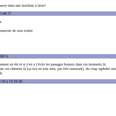
sures dans une machine à laver!
15:00:37
le
inueront de sous traiter
:00:51
uement en été et si y'en a j'évite les passages boueux dans ces moments là.
 sur ces chemins là (ça tire en tout sens, pas très rassurant), du coup asphalte u
de.
1/10 à 15:16:58