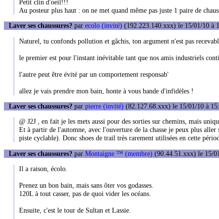
Petit clin d'oeil!!!
Au posteur plus haut : on ne met quand même pas juste 1 paire de chaus
Laver ses chaussures?
par
ecolo (invité)
(192.223.140.xxx) le 15/01/10 à 
Naturel, tu confonds pollution et gâchis, ton argument n'est pas recevab
le premier est pour l'instant inévitable tant que nos amis industriels cont
l'autre peut être évité par un comportement responsab'
allez je vais prendre mon bain, honte à vous bande d'infidèles !
Laver ses chaussures?
par
pierre (invité)
(82.127.68.xxx) le 15/01/10 à 15
@ J2J , en fait je les mets aussi pour des sorties sur chemins, mais uniq
Et à partir de l'automne, avec l'ouverture de la chasse je peux plus aller
piste cyclable). Donc shoes de trail très rarement utilisées en cette pério
Laver ses chaussures?
par
Montaigne ™ (membre)
(90.44.51.xxx) le 15/0
Il a raison, écolo.
Prenez un bon bain, mais sans ôter vos godasses.
120L à tout casser, pas de quoi vider les océans.
Ensuite, c'est le tour de Sultan et Lassie.