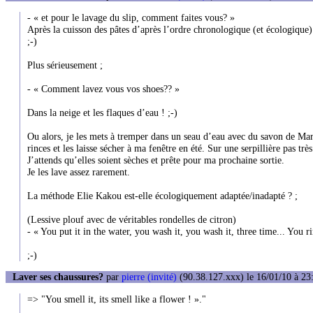
- « et pour le lavage du slip, comment faites vous? »
Après la cuisson des pâtes d’après l’ordre chronologique (et écologique) 
;-)
Plus sérieusement ;
- « Comment lavez vous vos shoes?? »
Dans la neige et les flaques d’eau ! ;-)
Ou alors, je les mets à tremper dans un seau d’eau avec du savon de Marse
rinces et les laisse sécher à ma fenêtre en été. Sur une serpillière pas trè
J’attends qu’elles soient sèches et prête pour ma prochaine sortie.
Je les lave assez rarement.
La méthode Elie Kakou est-elle écologiquement adaptée/inadapté ? ;
(Lessive plouf avec de véritables rondelles de citron)
- « You put it in the water, you wash it, you wash it, three time... You ri
;-)
Laver ses chaussures?
par
pierre (invité)
(90.38.127.xxx) le 16/01/10 à 23
=> "You smell it, its smell like a flower ! »."