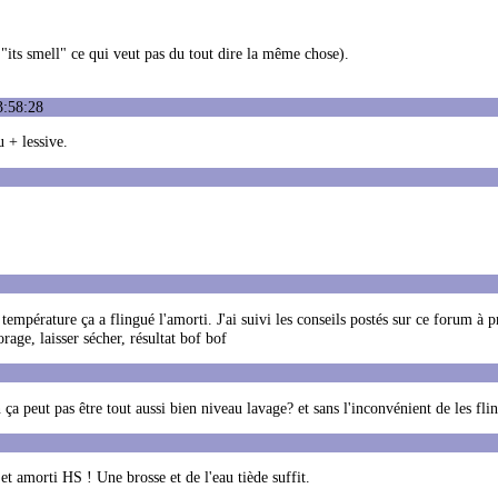
ts smell" ce qui veut pas du tout dire la même chose).
3:58:28
 + lessive.
empérature ça a flingué l'amorti. J'ai suivi les conseils postés sur ce forum à 
rage, laisser sécher, résultat bof bof
a peut pas être tout aussi bien niveau lavage? et sans l'inconvénient de les flin
t amorti HS ! Une brosse et de l'eau tiède suffit.