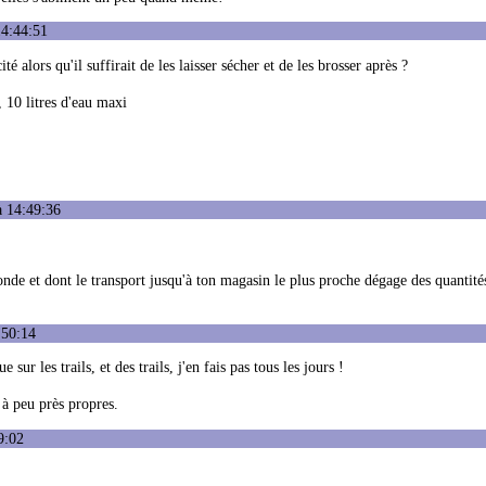
14:44:51
té alors qu'il suffirait de les laisser sécher et de les brosser après ?
, 10 litres d'eau maxi
à 14:49:36
onde et dont le transport jusqu'à ton magasin le plus proche dégage des quantité
:50:14
e sur les trails, et des trails, j'en fais pas tous les jours !
 à peu près propres.
9:02