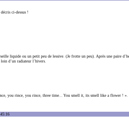
décris ci-dessus !
ille liquide ou un petit peu de lessive. (Je frotte un peu). Après une paire d’he
s loin d’un radiateur l’hivers.
nce, you rince, you rince, three time... You smell it, its smell like a flower ! ».
:45:16