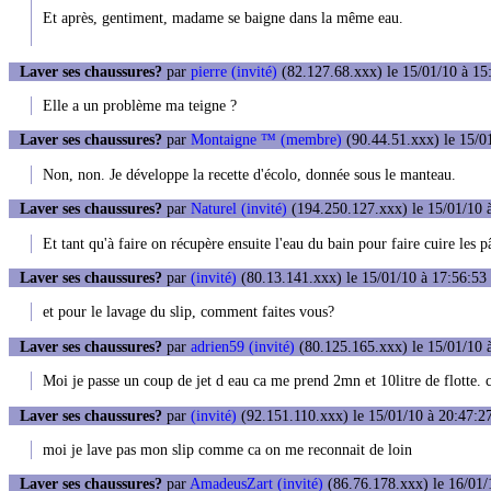
Et après, gentiment, madame se baigne dans la même eau.
Laver ses chaussures?
par
pierre (invité)
(82.127.68.xxx) le 15/01/10 à 15
Elle a un problème ma teigne ?
Laver ses chaussures?
par
Montaigne ™ (membre)
(90.44.51.xxx) le 15/0
Non, non. Je développe la recette d'écolo, donnée sous le manteau.
Laver ses chaussures?
par
Naturel (invité)
(194.250.127.xxx) le 15/01/10 
Et tant qu'à faire on récupère ensuite l'eau du bain pour faire cuire les pâ
Laver ses chaussures?
par
(invité)
(80.13.141.xxx) le 15/01/10 à 17:56:53
et pour le lavage du slip, comment faites vous?
Laver ses chaussures?
par
adrien59 (invité)
(80.125.165.xxx) le 15/01/10 
Moi je passe un coup de jet d eau ca me prend 2mn et 10litre de flotte. c
Laver ses chaussures?
par
(invité)
(92.151.110.xxx) le 15/01/10 à 20:47:2
moi je lave pas mon slip comme ca on me reconnait de loin
Laver ses chaussures?
par
AmadeusZart (invité)
(86.76.178.xxx) le 16/01/