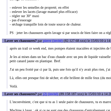
- enlever les semelles de propreté, en effet
- enlever les lacets (lavage manuel plus efficace)
- régler sur 30° maxi
- pas d'essorage
- séchage tranquille loin de toute source de chaleur.
PS : jeter les chaussures après lavage si par soucis de bien faire on a rég
Laver ses chaussures?
par
pierre (invité)
(82.127.68.xxx) le 15/01/10 à 14
après un trail ce week end, mes pompes étaient maculées et injectées de 
Je les ai mises dans un bac d'eau chaude avec un peu de liquide vaissell
petit canard jaune en plastique. Bref.
J'ai un peu frotté par ci par là, puis une fois qu'il n'y avait plus rien, j'ai
Là, elles ont presque fini de sécher, et elle brillent de mille feux (du moi
Voilà.
Laver ses chaussures?
par
j2j (invité)
(89.158.187.xxx) le 15/01/10 à 14:2
L'inconvénient, c'est que si tu as 1 seule paire de chaussures, tu es marr
Machine à laver : ok si ce ne sont que des chaussures d'entraînement ca