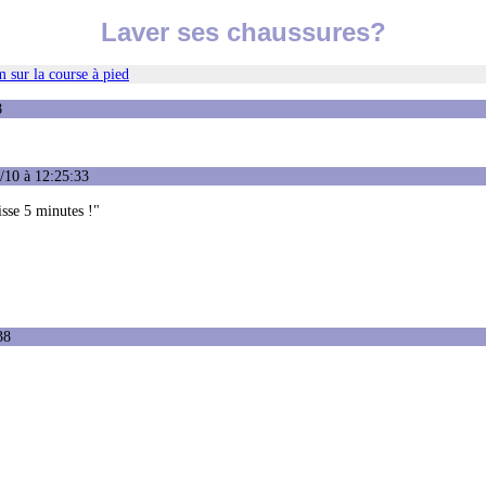
Laver ses chaussures?
 sur la course à pied
8
/10 à 12:25:33
isse 5 minutes !"
38