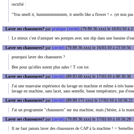
rectifié :
"You smell it, hummmmmmmm, it smells like a flower ! ». (et non pas "i
Laver ses chaussures?
par
pratique (invité)
(79.89.36.xxx) le 16/01/10 à 2
Le mieux c'est d'astiquer ses pompes avec son slip dans une bassine d'eau
Laver ses chaussures?
par
(invité)
(79.89.36.xxx) le 16/01/10 à 23:59:56
pourquoi laver des chaussures ?
Ben pour qu'elles soient plus sales ! T con toi.
Laver ses chaussures?
par
(invité)
(89.83.60.xxx) le 17/01/10 à 00:30:38
J'ai une mauvaise expérience du lavage en machine et même à très basse t
lavage en machine, sans lacet, sans semelle, basse température, pas d'esso
Laver ses chaussures?
par
(invité)
(89.89.171.xxx) le 17/01/10 à 10:56:21
J'ai un programme "chaussures" sur ma machine, mais j'hésite, à la main ç
Laver ses chaussures?
par
(invité)
(79.89.36.xxx) le 17/01/10 à 10:56:28
Il ne faut jamais laver des chaussures de CAP à la machine ! = Semelles e