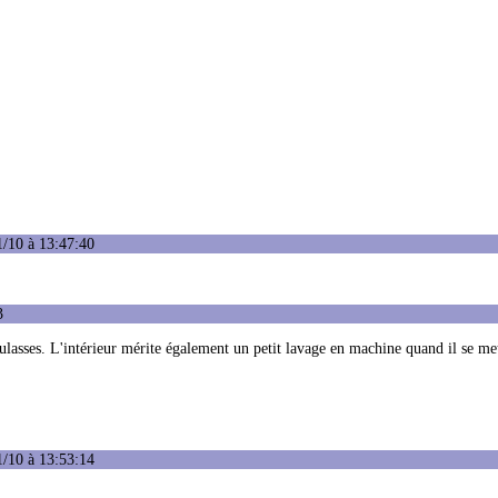
1/10 à 13:47:40
3
ulasses. L'intérieur mérite également un petit lavage en machine quand il se met
1/10 à 13:53:14