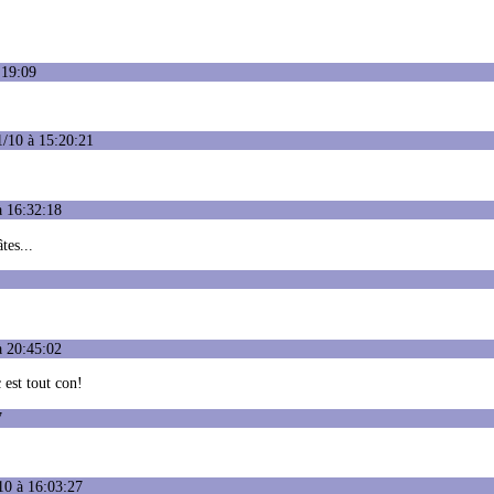
:19:09
1/10 à 15:20:21
à 16:32:18
tes...
à 20:45:02
 est tout con!
7
10 à 16:03:27