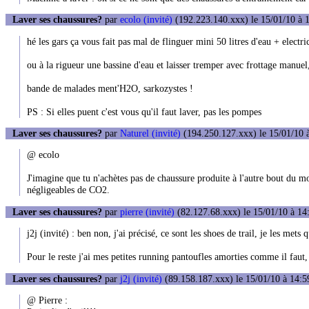
Laver ses chaussures?
par
ecolo (invité)
(192.223.140.xxx) le 15/01/10 à 
hé les gars ça vous fait pas mal de flinguer mini 50 litres d'eau + electrici
ou à la rigueur une bassine d'eau et laisser tremper avec frottage manuel
bande de malades ment'H2O, sarkozystes !
PS : Si elles puent c'est vous qu'il faut laver, pas les pompes
Laver ses chaussures?
par
Naturel (invité)
(194.250.127.xxx) le 15/01/10 
@ ecolo
J'imagine que tu n'achètes pas de chaussure produite à l'autre bout du m
négligeables de CO2.
Laver ses chaussures?
par
pierre (invité)
(82.127.68.xxx) le 15/01/10 à 14
j2j (invité) : ben non, j'ai précisé, ce sont les shoes de trail, je les mets qu
Pour le reste j'ai mes petites running pantoufles amorties comme il faut,
Laver ses chaussures?
par
j2j (invité)
(89.158.187.xxx) le 15/01/10 à 14:5
@ Pierre :