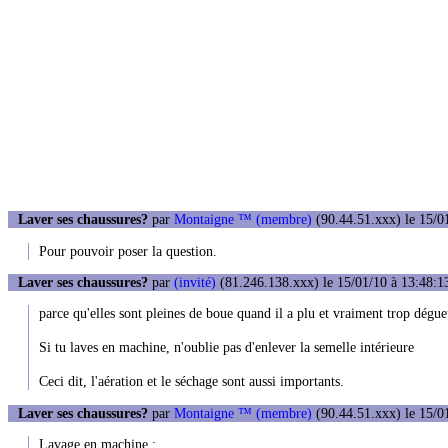
Laver ses chaussures?
par
Montaigne ™ (membre)
(90.44.51.xxx) le 15/0
Pour pouvoir poser la question.
Laver ses chaussures?
par
(invité)
(81.246.138.xxx) le 15/01/10 à 13:48:1
parce qu'elles sont pleines de boue quand il a plu et vraiment trop dégue
Si tu laves en machine, n'oublie pas d'enlever la semelle intérieure
Ceci dit, l'aération et le séchage sont aussi importants.
Laver ses chaussures?
par
Montaigne ™ (membre)
(90.44.51.xxx) le 15/0
Lavage en machine :