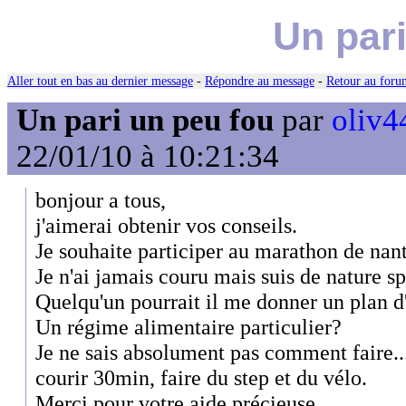
Un pari
Aller tout en bas au dernier message
-
Répondre au message
-
Retour au forum
Un pari un peu fou
par
oliv4
22/01/10 à 10:21:34
bonjour a tous,
j'aimerai obtenir vos conseils.
Je souhaite participer au marathon de nant
Je n'ai jamais couru mais suis de nature sp
Quelqu'un pourrait il me donner un plan d
Un régime alimentaire particulier?
Je ne sais absolument pas comment faire..
courir 30min, faire du step et du vélo.
Merci pour votre aide précieuse.