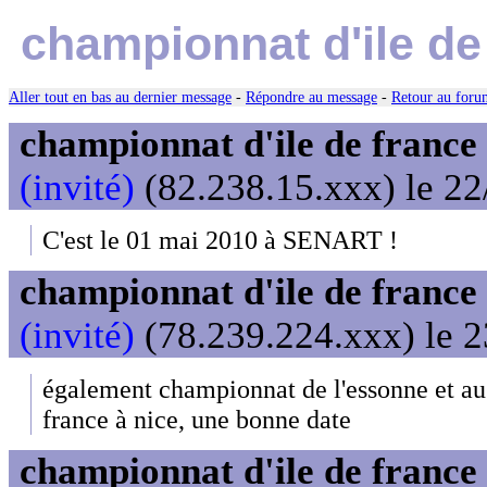
championnat d'ile de
Aller tout en bas au dernier message
-
Répondre au message
-
Retour au forum
championnat d'ile de franc
(invité)
(82.238.15.xxx) le 22
C'est le 01 mai 2010 à SENART !
championnat d'ile de franc
(invité)
(78.239.224.xxx) le 2
également championnat de l'essonne et auss
france à nice, une bonne date
championnat d'ile de franc