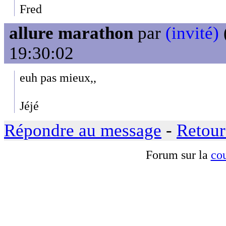
Fred
allure marathon
par
(invité)
19:30:02
euh pas mieux,,
Jéjé
Répondre au message
-
Retour
Forum sur la
cou