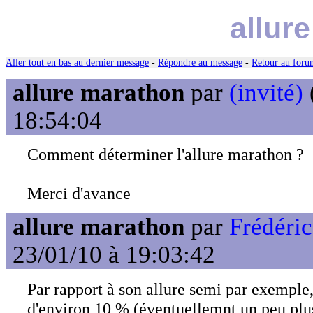
allur
Aller tout en bas au dernier message
-
Répondre au message
-
Retour au forum
allure marathon
par
(invité)
18:54:04
Comment déterminer l'allure marathon ?
Merci d'avance
allure marathon
par
Frédéri
23/01/10 à 19:03:42
Par rapport à son allure semi par exemple, 
d'environ 10 % (éventuellemnt un peu plu