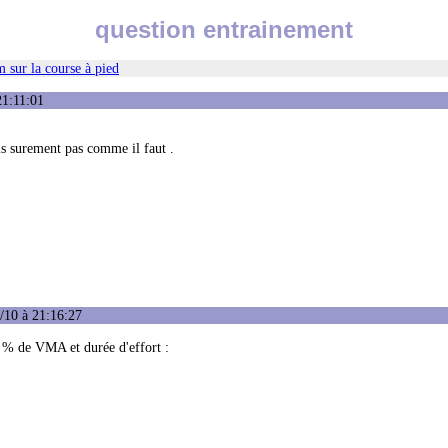
question entrainement
 sur la course à pied
21:11:01
is surement pas comme il faut .
/10 à 21:16:27
t % de VMA et durée d'effort :