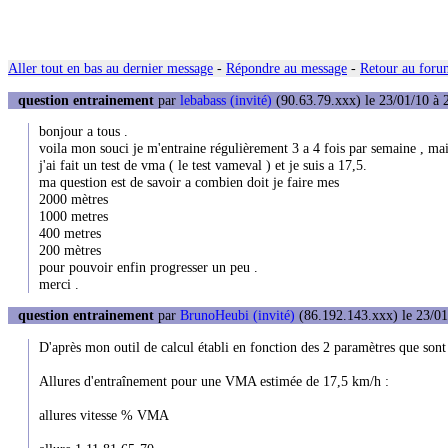
Aller tout en bas au dernier message
-
Répondre au message
-
Retour au forum
question entrainement
par
lebabass (invité)
(90.63.79.xxx) le 23/01/10 à 
bonjour a tous .
voila mon souci je m'entraine régulièrement 3 a 4 fois par semaine , ma
j'ai fait un test de vma ( le test vameval ) et je suis a 17,5.
ma question est de savoir a combien doit je faire mes
2000 mètres
1000 metres
400 metres
200 mètres
pour pouvoir enfin progresser un peu .
merci .
question entrainement
par
BrunoHeubi (invité)
(86.192.143.xxx) le 23/01
D'après mon outil de calcul établi en fonction des 2 paramètres que son
Allures d'entraînement pour une VMA estimée de 17,5 km/h :
allures vitesse % VMA