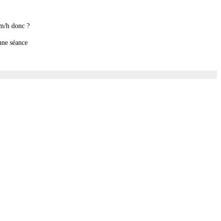
km/h donc ?
une séance