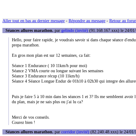
Aller tout en bas au dernier message
-
Répondre au message
-
Retour au forum
Séances allures marathon.
par
gelindo (invité)
(91.168.167.xxx) le 24/01/
Hello, pour faire rapide, je voudrais savoir si dans chaque séance d'end
prepa marathon.
En gros mon plan est sur 12 semaines, ca fait:
Séance 1 Endurance ( 10 11km/h pour moi)
Séance 2 VMA courte ou longue suivant les semaines
Séance 3 Endurance récup (10 11km/h)
Séance 4 Séance Longue Endur de 01h10 à 02h30 qui integre des allur
Puis je faire 5 à 10 min dans les séances 1 et 3? Ils me sembleent avoir l
du plan, mais je ne sais plus ou j'ai lu ca?
Merci de vos conseils.
Courez bien !
Séances allures marathon.
par
corridor (invité)
(82.240.48.xxx) le 24/01/