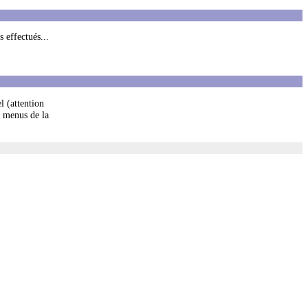
s effectués...
l (attention
s menus de la