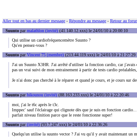
Aller tout en bas au dernier message
-
Répondre au message
-
Retour au forum
Suunto
par
malathlon (invité)
(41.140.12.xxx) le 24/01/10 à 20:00:10
Qui utilise un cardiofréquencemètre Suunto ?
Qu'en pensez-vous ?
Suunto
par
Vincent 75 (membre)
(213.44.119.xxx) le 24/01/10 à 21:27:29
J'ai un Suunto X3HR. J'ai arrêté d'utiliser la fonction cardio, car j'ava
pas un vrai suivi de mon entrainement à partir de tests cardio préalables,
Je n'ai donc pas cherché à le réparer et quand je cours, et je cours sur d
Suunto
par
bikounou (invité)
(88.163.233.xxx) le 24/01/10 à 22:20:46
moi, j'ai le t6c après le t3c.
Imppec' sauf l'éclairage qui clignote dès que je suis en fonction cardio...
parfait niveau finition parce que le reste fonctionne super!
Suunto
par
(invité)
(93.7.247.xxx) le 24/01/10 à 22:36:26
Quelqu'un utilise la suunto vector ? J'ai vu qu'il y avait maintenant un 