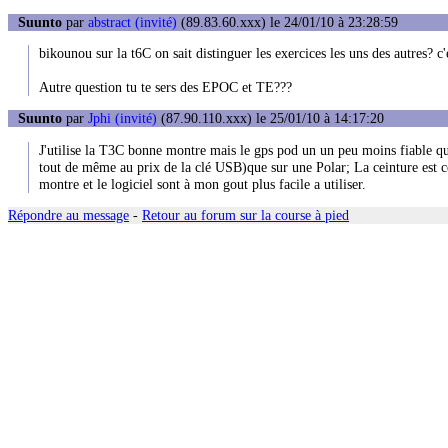
Suunto
par
abstract (invité)
(89.83.60.xxx) le 24/01/10 à 23:28:59
bikounou sur la t6C on sait distinguer les exercices les uns des autres? c'
Autre question tu te sers des EPOC et TE???
Suunto
par
Jphi (invité)
(87.90.110.xxx) le 25/01/10 à 14:17:20
J'utilise la T3C bonne montre mais le gps pod un un peu moins fiable que 
tout de même au prix de la clé USB)que sur une Polar; La ceinture est con
montre et le logiciel sont à mon gout plus facile a utiliser.
Répondre au message
-
Retour au forum sur la course à pied