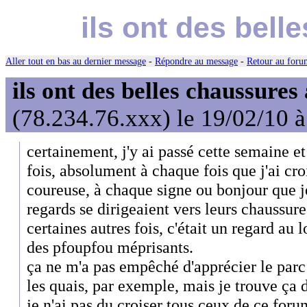
ils ont des bel
Aller tout en bas au dernier message
-
Répondre au message
-
Retour au forum
ils ont des belles chaussures
(78.234.76.xxx) le 19/02/10 
certainement, j'y ai passé cette semaine et
fois, absolument à chaque fois que j'ai cr
coureuse, à chaque signe ou bonjour que je
regards se dirigeaient vers leurs chaussure
certaines autres fois, c'était un regard au 
des pfoupfou méprisants.
ça ne m'a pas empêché d'apprécier le parc d
les quais, par exemple, mais je trouve ça
je n'ai pas du croiser tous ceux de ce forum