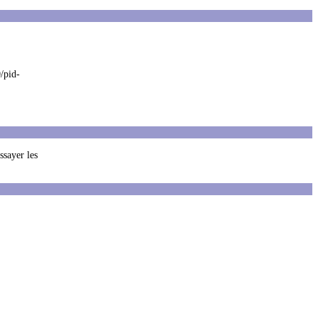
/pid-
essayer les