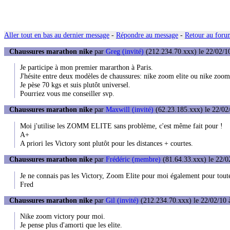
Aller tout en bas au dernier message
-
Répondre au message
-
Retour au forum
Chaussures marathon nike
par
Greg (invité)
(212.234.70.xxx) le 22/02/1
Je participe à mon premier mararthon à Paris.
J'hésite entre deux modèles de chaussures: nike zoom elite ou nike zoom
Je pèse 70 kgs et suis plutôt universel.
Pourriez vous me conseiller svp.
Chaussures marathon nike
par
Maxwill (invité)
(62.23.185.xxx) le 22/02
Moi j'utilise les ZOMM ELITE sans problème, c'est même fait pour !
A+
A priori les Victory sont plutôt pour les distances + courtes.
Chaussures marathon nike
par
Frédéric (membre)
(81.64.33.xxx) le 22/0
Je ne connais pas les Victory, Zoom Elite pour moi également pour toute
Fred
Chaussures marathon nike
par
Gil (invité)
(212.234.70.xxx) le 22/02/10 
Nike zoom victory pour moi.
Je pense plus d'amorti que les elite.