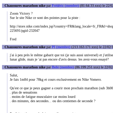
Chaussures marathon nike
par
Frédéric (membre)
(81.64.33.xxx) le 22/0
Zoom Victory ?
Sur le site Nike ce sont des pointes pour la piste :
http://store.nike.com/index.jsp?country=FR&lang_locale=fr_FR&l=shop,
225691/pgid-232047
Fred
Chaussures marathon nike
par
PI (membre)
(213.163.171.xxx) le 22/02/
j'ai à peu près le même gabarit que toi (je suis aussi universel) et j'utilis
lunar glide, mais je 'ai pas encore d'avis dessus. les avez-vous essayé?
Chaussures marathon nike
par
Bobi (membre)
(86.199.251.xxx) le 22/02
Salut,
Je fais 1m84 pour 78kg et cours exclusivement en Nike Vomero.
Qu'est ce que je peux gagner a courir mon prochain marathon (sub 3h00
. plus de sensations
. moins de fatigue musculaire car moins lourd
. des minutes, des secondes... ou des centiemes de seconde ?