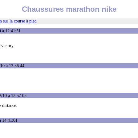
Chaussures marathon nike
 sur la course à pied
0 à 12:41:51
 victory.
/10 à 13:36:44
2/10 à 13:57:05
 distance.
à 14:41:01