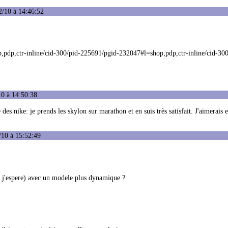
2/10 à 14:46:52
pdp,ctr-inline/cid-300/pid-225691/pgid-232047#l=shop,pdp,ctr-inline/cid-300
10 à 14:50:38
e des nike: je prends les skylon sur marathon et en suis très satisfait. J'aimerais 
/10 à 15:52:49
 j'espere) avec un modele plus dynamique ?