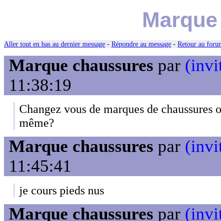
Marque
Aller tout en bas au dernier message
-
Répondre au message
-
Retour au forum
Marque chaussures
par
(invi
11:38:19
Changez vous de marques de chaussures ou
même?
Marque chaussures
par
(invi
11:45:41
je cours pieds nus
Marque chaussures
par
(invi