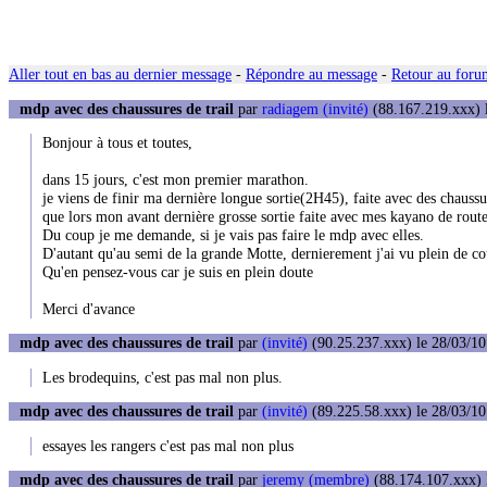
Aller tout en bas au dernier message
-
Répondre au message
-
Retour au forum
mdp avec des chaussures de trail
par
radiagem (invité)
(88.167.219.xxx) l
Bonjour à tous et toutes,
dans 15 jours, c'est mon premier marathon.
je viens de finir ma dernière longue sortie(2H45), faite avec des chaussur
que lors mon avant dernière grosse sortie faite avec mes kayano de route
Du coup je me demande, si je vais pas faire le mdp avec elles.
D'autant qu'au semi de la grande Motte, dernierement j'ai vu plein de co
Qu'en pensez-vous car je suis en plein doute
Merci d'avance
mdp avec des chaussures de trail
par
(invité)
(90.25.237.xxx) le 28/03/10
Les brodequins, c'est pas mal non plus.
mdp avec des chaussures de trail
par
(invité)
(89.225.58.xxx) le 28/03/10
essayes les rangers c'est pas mal non plus
mdp avec des chaussures de trail
par
jeremy (membre)
(88.174.107.xxx) l