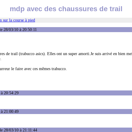
mdp avec des chaussures de trail
 sur la course à pied
e 28/03/10 à 20:50:11
es de trail (trabucco asics). Elles ont un super amorti.Je suis arrivé en bien me
.
urreur le faire avec ces mêmes trabucco.
 à 20:54:29
 à 21:00:49
e 28/03/10 à 21:11:44