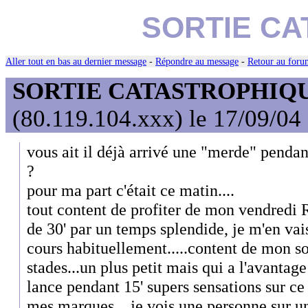
SORTIE C
Aller tout en bas au dernier message
-
Répondre au message
-
Retour au forum
SORTIE CATASTROPHIQ
(80.119.104.xxx) le 17/09/04
vous ait il déjà arrivé une "merde" pend
?
pour ma part c'était ce matin....
tout content de profiter de mon vendredi 
de 30' par un temps splendide, je m'en vais
cours habituellement.....content de mon sort
stades...un plus petit mais qui a l'avantage
lance pendant 15' supers sensations sur ce
mes marques....je vois une personne sur un 