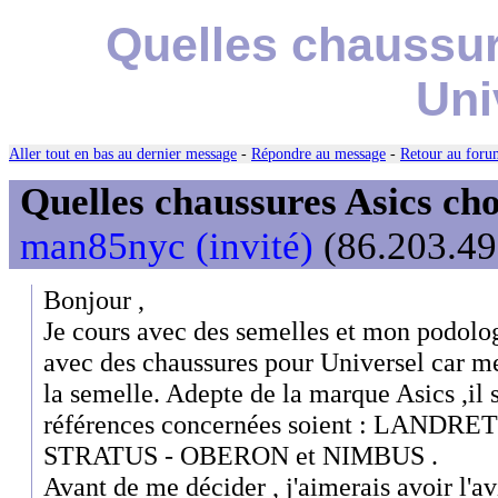
Quelles chaussur
Uni
Aller tout en bas au dernier message
-
Répondre au message
-
Retour au forum
Quelles chaussures Asics cho
man85nyc (invité)
(86.203.49
Bonjour ,
Je cours avec des semelles et mon podolo
avec des chaussures pour Universel car me
la semelle. Adepte de la marque Asics ,il 
références concernées soient : LANDR
STRATUS - OBERON et NIMBUS .
Avant de me décider , j'aimerais avoir l'a