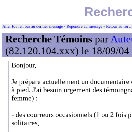
Recher
Aller tout en bas au dernier message
-
Répondre au message
-
Retour au forum
Recherche Témoins
par
Auteu
(82.120.104.xxx) le 18/09/04
Bonjour,
Je prépare actuellement un documentaire 
à pied. J'ai besoin urgement des témoing
femme) :
- des courreurs occasionnels (1 ou 2 fois 
solitaires,