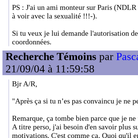
PS : J'ai un ami monteur sur Paris (NDLR : 
à voir avec la sexualité !!!-).
Si tu veux je lui demande l'autorisation de
coordonnées.
Recherche Témoins
par
Pasc
21/09/04 à 11:59:58
Bjr A/R,
"Après ça si tu n’es pas convaincu je ne pe
Remarque, ça tombe bien parce que je ne 
A titre perso, j'ai besoin d'en savoir plus s
motivations. C'est comme ça. Quoi qu'il en 