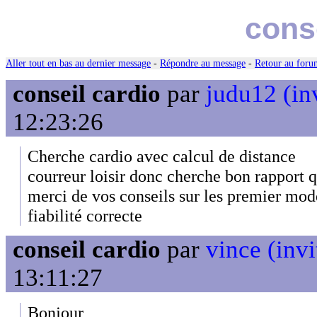
cons
Aller tout en bas au dernier message
-
Répondre au message
-
Retour au forum
conseil cardio
par
judu12 (in
12:23:26
Cherche cardio avec calcul de distance
courreur loisir donc cherche bon rapport q
merci de vos conseils sur les premier mod
fiabilité correcte
conseil cardio
par
vince (invi
13:11:27
Bonjour,