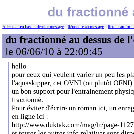
du fractionné
Aller tout en bas au dernier message
-
Répondre au message
-
Retour au forum
du fractionné au dessus de l
le 06/06/10 à 22:09:45
hello
pour ceux qui veulent varier un peu les pla
l'aquaskipper, cet OVNI (ou plutôt OFNI) à
un bon support pour l'entrainement physiqu
fractionné.
Pour éviter d'écrire un roman ici, un enre
en ligne ici :
http://www.duktak.com/mag/fr/page-112
et toutes les autres info relatives sont dis