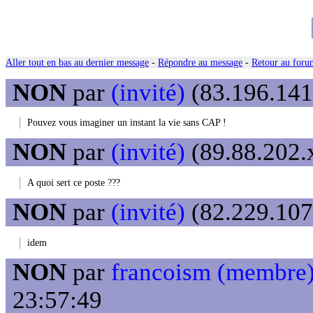
Aller tout en bas au dernier message
-
Répondre au message
-
Retour au forum
NON
par
(invité)
(83.196.141.
Pouvez vous imaginer un instant la vie sans CAP !
NON
par
(invité)
(89.88.202.x
A quoi sert ce poste ???
NON
par
(invité)
(82.229.107.
idem
NON
par
francoism (membre
23:57:49