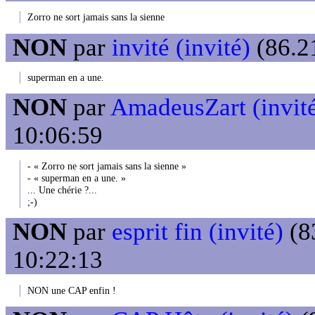
Zorro ne sort jamais sans la sienne
NON
par
invité (invité)
(86.21
superman en a une.
NON
par
AmadeusZart (invit
10:06:59
- « Zorro ne sort jamais sans la sienne »
- « superman en a une. »
... Une chérie ?...
;-)
NON
par
esprit fin (invité)
(8
10:22:13
NON une CAP enfin !