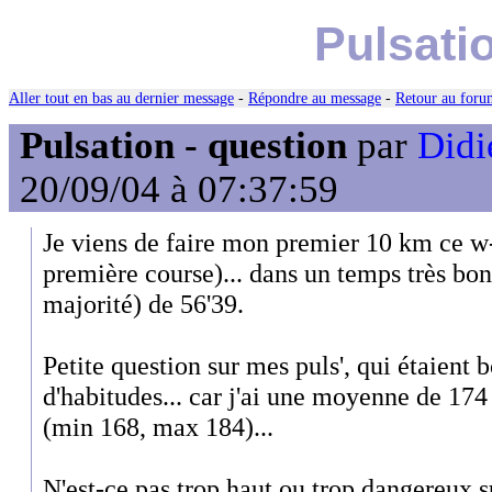
Pulsati
Aller tout en bas au dernier message
-
Répondre au message
-
Retour au forum
Pulsation - question
par
Didi
20/09/04 à 07:37:59
Je viens de faire mon premier 10 km ce w-
première course)... dans un temps très bon
majorité) de 56'39.
Petite question sur mes puls', qui étaient 
d'habitudes... car j'ai une moyenne de 174
(min 168, max 184)...
N'est-ce pas trop haut ou trop dangereux s