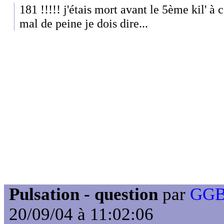
181 !!!!! j'étais mort avant le 5ème kil' à 
mal de peine je dois dire...
Pulsation - question
par
GGB
20/09/04 à 11:02:06