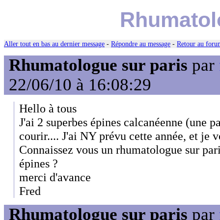
Rhumatolo
Aller tout en bas au dernier message
-
Répondre au message
-
Retour au forum
Rhumatologue sur paris
par
22/06/10 à 16:08:29
Hello à tous
J'ai 2 superbes épines calcanéenne (une p
courir.... J'ai NY prévu cette année, et je v
Connaissez vous un rhumatologue sur paris
épines ?
merci d'avance
Fred
Rhumatologue sur paris
par