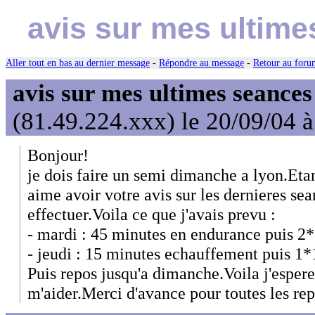
avis sur mes ultime
Aller tout en bas au dernier message
-
Répondre au message
-
Retour au forum
avis sur mes ultimes seances
(81.49.224.xxx) le 20/09/04 
Bonjour!
je dois faire un semi dimanche a lyon.Etan
aime avoir votre avis sur les dernieres sea
effectuer.Voila ce que j'avais prevu :
- mardi : 45 minutes en endurance puis 2
- jeudi : 15 minutes echauffement puis 1*
Puis repos jusqu'a dimanche.Voila j'esper
m'aider.Merci d'avance pour toutes les rep