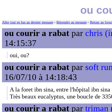
ou cou
Aller tout en bas au dernier message
-
Répondre au message
-
Retour au forum
ou courir a rabat
par
chris (i
14:15:37
oui, ou?
ou courir a rabat
par
soft ru
16/07/10 à 14:18:43
A la foret ibn sina, entre l'hôpital ibn sina e
Très beaux eucalyptus, une boucle de 335
ou courir a rabat
par
triman 