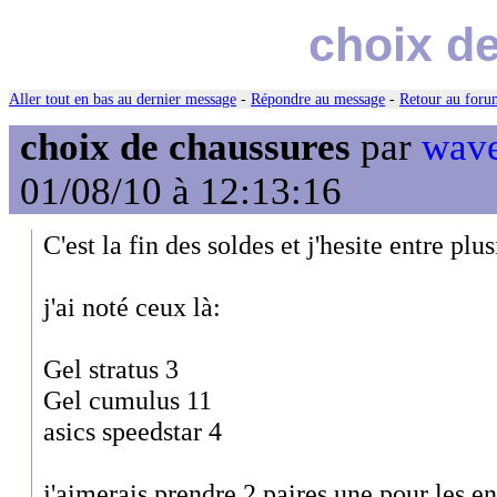
choix d
Aller tout en bas au dernier message
-
Répondre au message
-
Retour au forum
choix de chaussures
par
wave
01/08/10 à 12:13:16
C'est la fin des soldes et j'hesite entre pl
j'ai noté ceux là:
Gel stratus 3
Gel cumulus 11
asics speedstar 4
j'aimerais prendre 2 paires une pour les e