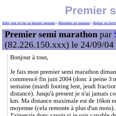
Premier 
Aller tout en bas au dernier message
-
Répondre au message
-
Retour au forum
Premier semi marathon
par
(82.226.150.xxx) le 24/09/04
Bonjour à tous,
Je fais mon premier semi marathon dimanc
commencé fin juin 2004 (donc à peine 3 mo
semaine (mardi footing lent, jeudi fracti
distance). Jusqu'à present je n'ai jamais c
km. Ma distance maximale est de 16km en
moyenne (cela remonte à plus d'un mois).
J'aimerais donc savoir si je suis capable d