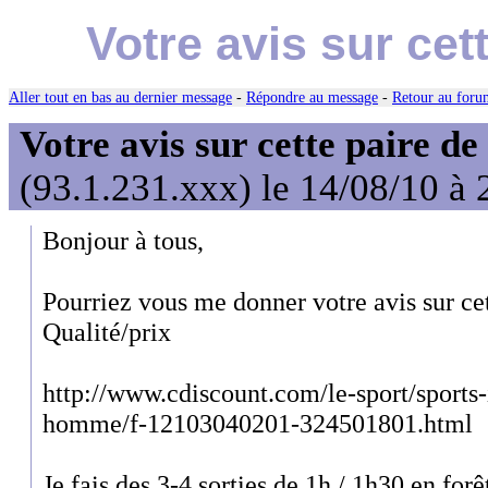
Votre avis sur ce
Aller tout en bas au dernier message
-
Répondre au message
-
Retour au forum
Votre avis sur cette paire d
(93.1.231.xxx) le 14/08/10 à 
Bonjour à tous,
Pourriez vous me donner votre avis sur ce
Qualité/prix
http://www.cdiscount.com/le-sport/sports-
homme/f-12103040201-324501801.html
Je fais des 3-4 sorties de 1h / 1h30 en for