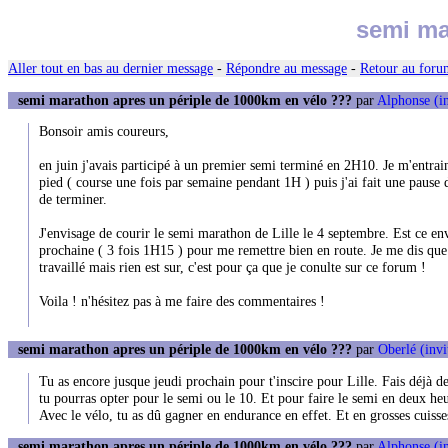
semi ma
Aller tout en bas au dernier message
-
Répondre au message
-
Retour au forum
semi marathon apres un périple de 1000km en vélo ???
par
Alphonse (in
Bonsoir amis coureurs,
en juin j'avais participé à un premier semi terminé en 2H10. Je m'entrai
pied ( course une fois par semaine pendant 1H ) puis j'ai fait une pause 
de terminer.
J'envisage de courir le semi marathon de Lille le 4 septembre. Est ce en
prochaine ( 3 fois 1H15 ) pour me remettre bien en route. Je me dis qu
travaillé mais rien est sur, c'est pour ça que je conulte sur ce forum !
Voila ! n'hésitez pas à me faire des commentaires !
semi marathon apres un périple de 1000km en vélo ???
par
Oberlé (invi
Tu as encore jusque jeudi prochain pour t'inscire pour Lille. Fais déjà de
tu pourras opter pour le semi ou le 10. Et pour faire le semi en deux heu
Avec le vélo, tu as dû gagner en endurance en effet. Et en grosses cuisse
semi marathon apres un périple de 1000km en vélo ???
par
Alphonse (in