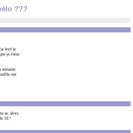
vélo ???
ai levé le
que je viens
la semaine
ouffle ont
tu as, alors
le 10 !