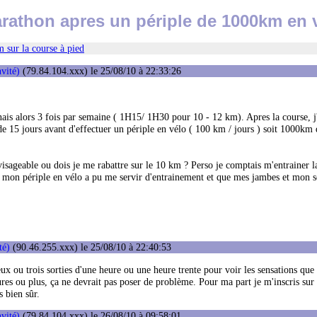
rathon apres un périple de 1000km en 
 sur la course à pied
vité)
(79.84.104.xxx) le 25/08/10 à 22:33:26
nais alors 3 fois par semaine ( 1H15/ 1H30 pour 10 - 12 km). Apres la course, j'
de 15 jours avant d'effectuer un périple en vélo ( 100 km / jours ) soit 1000km 
visageable ou dois je me rabattre sur le 10 km ? Perso je comptais m'entrainer 
e mon périple en vélo a pu me servir d'entrainement et que mes jambes et mon s
té)
(90.46.255.xxx) le 25/08/10 à 22:40:53
ux ou trois sorties d'une heure ou une heure trente pour voir les sensations que 
res ou plus, ça ne devrait pas poser de problème. Pour ma part je m'inscris sur 
s bien sûr.
vité)
(79.84.104.xxx) le 26/08/10 à 09:58:01