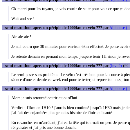
Ok merci pour les tuyaux, je vais courir de suite pour voir ce que ça do
Wait and see !
semi marathon apres un périple de 1000km en vélo ???
par
Alphonse (in
Aie aie aie !
Je n'ai couru que 30 minutes pour environ 6km effectué. Je pense avoir d
Je retente demain en prenant mon temps, j'espère tenir 1H sinon je reve
semi marathon apres un périple de 1000km en vélo ???
par
(invité)
(92.
Le semi passe sans problème. Le vélo c'est très bon pour la course à pied
séance d'une et demie ce week end pour te tester, et repose toi aussi, ton 
semi marathon apres un périple de 1000km en vélo ???
par
Alphonse (in
Alors je suis retourné courir aujourd'hui...
Verdict : 11km en 1H10 ! j'aurais bien continué jusqu'à 1H30 mais je devai
j'ai fait des enjambées plus grandes histoire de finir en beauté.
En revanche, en m'arrêtant, j'ai eu la tête qui tournait un peu. Je pense 
réhydrater et j'ai pris une bonne douche.