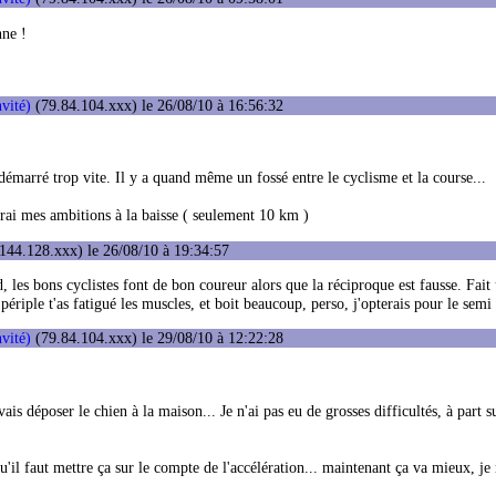
nne !
vité)
(79.84.104.xxx) le 26/08/10 à 16:56:32
émarré trop vite. Il y a quand même un fossé entre le cyclisme et la course...
rrai mes ambitions à la baisse ( seulement 10 km )
144.128.xxx) le 26/08/10 à 19:34:57
, les bons cyclistes font de bon coureur alors que la réciproque est fausse. Fai
périple t'as fatigué les muscles, et boit beaucoup, perso, j'opterais pour le semi
vité)
(79.84.104.xxx) le 29/08/10 à 12:22:28
s déposer le chien à la maison... Je n'ai pas eu de grosses difficultés, à part su
qu'il faut mettre ça sur le compte de l'accélération... maintenant ça va mieux, je