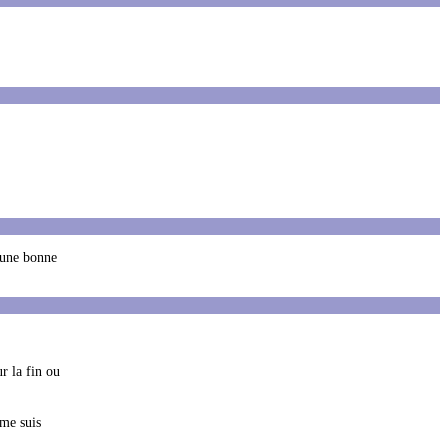
t une bonne
r la fin ou
 me suis