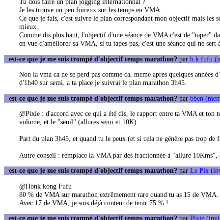
Tu dois faire un plan jogging internationnal ?
Je les trouve un peu foireux sur les temps en VMA...
Ce que je fais, c'est suivre le plan correspondant mon objectif mais les 
mieux.
Comme dis plus haut, l'objectif d'une séance de VMA c'est de "taper" d
en vue d'améliorer sa VMA, si tu tapes pas, c'est une séance qui ne sert à
est-ce que je me suis trompé d'objectif temps marathon?
par
h.k fufu (i
Non la vma ca ne se perd pas comme ca, meme apres quelques années d'ar
d'1h40 sur semi. a ta place je suivrai le plan marathon 3h45.
est-ce que je me suis trompé d'objectif temps marathon?
par
bben (mem
@Pixie : d'accord avec ce qui a été dis, le rapport entre ta VMA et ton t
volume, et le "seuil" (allures semi et 10K).
Part du plan 3h45, et quand tu le peux (et si cela ne génère pas trop de
Autre conseil : remplace la VMA par des fractionnée à "allure 10Kms", a
est-ce que je me suis trompé d'objectif temps marathon?
par
Le Pix (in
@Honk kong Fufu
80 % de VMA sur marathon extrêmement rare quand tu as 15 de VMA.
Avec 17 de VMA, je suis déjà content de tenir 75 % !
est-ce que je me suis trompé d'objectif temps marathon?
par
Pixie (invi