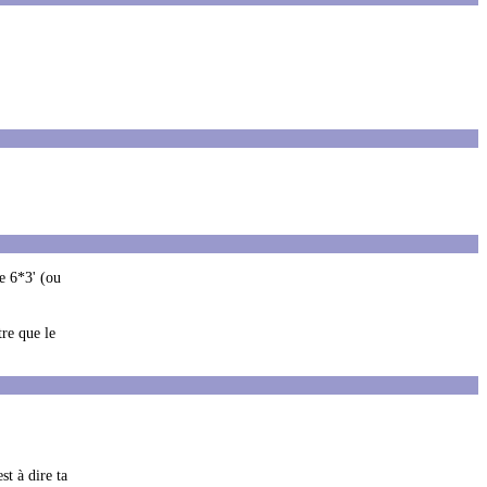
ce 6*3' (ou
re que le
st à dire ta