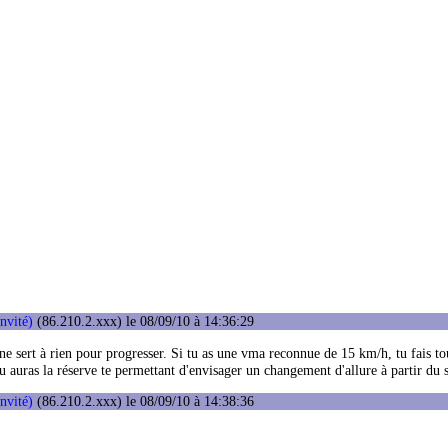
invité)
(86.210.2.xxx) le 08/09/10 à 14:36:29
 ne sert à rien pour progresser. Si tu as une vma reconnue de 15 km/h, tu fais to
 auras la réserve te permettant d'envisager un changement d'allure à partir du 
invité)
(86.210.2.xxx) le 08/09/10 à 14:38:36