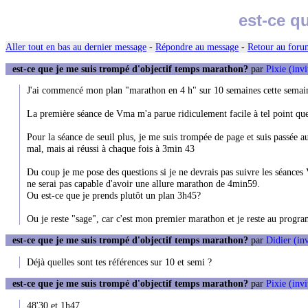
est-ce q
Aller tout en bas au dernier message
-
Répondre au message
-
Retour au forum
est-ce que je me suis trompé d'objectif temps marathon?
par
Pixie (invi
J'ai commencé mon plan "marathon en 4 h" sur 10 semaines cette semai
La première séance de Vma m'a parue ridiculement facile à tel point qu
Pour la séance de seuil plus, je me suis trompée de page et suis passée 
mal, mais ai réussi à chaque fois à 3min 43
Du coup je me pose des questions si je ne devrais pas suivre les séanc
ne serai pas capable d'avoir une allure marathon de 4min59.
Ou est-ce que je prends plutôt un plan 3h45?
Ou je reste "sage", car c'est mon premier marathon et je reste au prog
est-ce que je me suis trompé d'objectif temps marathon?
par
Didier (inv
Déjà quelles sont tes références sur 10 et semi ?
est-ce que je me suis trompé d'objectif temps marathon?
par
Pixie (invi
48'30 et 1h47