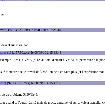
quer:
nvité)
(62.23.237.xxx) le 08/09/10 à 15:23:44
nt devant sur marathon.
bre)
(134.157.90.xxx) le 08/09/10 à 15:33:48
ar exemple 12 * 1' à VMA (= 12' au total d'effort à VMA), tu peux faire à la pla
sité moindre que le travail de VMA, on peut en faire plus (et l'expérience mont
bre)
(92.135.196.xxx) le 08/09/10 à 15:41:52
 trop de probleme 3h30/3h45.
ut quand tu l'auras réalisé mais de grace, entraine toi sur ta valeur actuelle, c'e