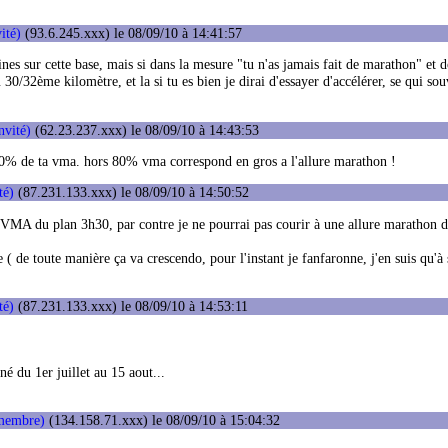
ité)
(93.6.245.xxx) le 08/09/10 à 14:41:57
ines sur cette base, mais si dans la mesure "tu n'as jamais fait de marathon" et d
30/32ème kilomètre, et la si tu es bien je dirai d'essayer d'accélérer, se qui so
nvité)
(62.23.237.xxx) le 08/09/10 à 14:43:53
 80% de ta vma. hors 80% vma correspond en gros a l'allure marathon !
té)
(87.231.133.xxx) le 08/09/10 à 14:50:52
de VMA du plan 3h30, par contre je ne pourrai pas courir à une allure marathon
 de toute manière ça va crescendo, pour l'instant je fanfaronne, j'en suis qu'à
té)
(87.231.133.xxx) le 08/09/10 à 14:53:11
né du 1er juillet au 15 aout...
membre)
(134.158.71.xxx) le 08/09/10 à 15:04:32