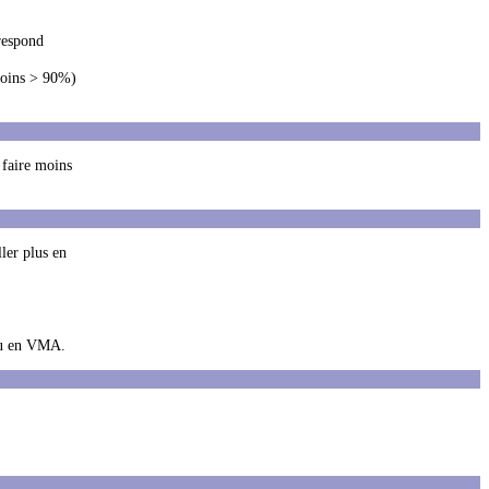
rrespond
 moins > 90%)
 faire moins
ler plus en
évu en VMA.