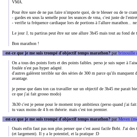
VMA.
Pour être sure de ne pas faire n'importe quoi, de te blesser ou de te cram
- gardes en sous la semelle pour les seances de vma, c'est juste de l'ent
- verifie ta fréquence cardiaque lors de portions à l'allure marathon... 
Le jour J, tu partiras peut être sur une allure 3h45 mais tout au fond de 
Bon marathon !
est-ce que je me suis trompé d'objectif temps marathon?
par
brinouille
On a tous des points forts et des points faibles. perso je suis super à l'a
foulée n'est pas hyper adapté.
d'autres galèrent terrible sur des séries de 300 m parce qu'ils manquent
avantage.
je pense que dans ton cas travailler sur un objectif de 3h45 me parait bie
ce que j'ai fait grosso modo)
3h30 c'est je pense pour le moment trop ambitieux (perso quand j'ai fait
tu vaux moins de 4 h en théorie. mais c'est ton premier.
est-ce que je me suis trompé d'objectif temps marathon?
par
Meven (m
Ouais enfin faut pas non plus penser que c'est aussi facile Bobi. J'ai de
(et largement). Il y a le potentiel, et la pratique :D