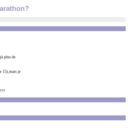
marathon?
jà plus de
e 15),mais je
???