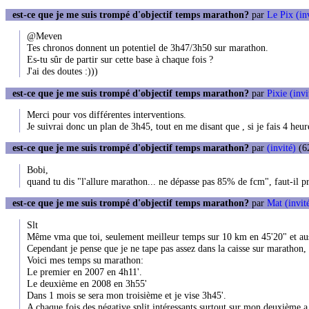
est-ce que je me suis trompé d'objectif temps marathon?
par
Le Pix (in
@Meven
Tes chronos donnent un potentiel de 3h47/3h50 sur marathon.
Es-tu sûr de partir sur cette base à chaque fois ?
J'ai des doutes :)))
est-ce que je me suis trompé d'objectif temps marathon?
par
Pixie (invi
Merci pour vos différentes interventions.
Je suivrai donc un plan de 3h45, tout en me disant que , si je fais 4 heures
est-ce que je me suis trompé d'objectif temps marathon?
par
(invité)
(62
Bobi,
quand tu dis "l'allure marathon... ne dépasse pas 85% de fcm", faut-il 
est-ce que je me suis trompé d'objectif temps marathon?
par
Mat (invit
Slt
Même vma que toi, seulement meilleur temps sur 10 km en 45'20" et aus
Cependant je pense que je ne tape pas assez dans la caisse sur marathon, 
Voici mes temps su marathon:
Le premier en 2007 en 4h11'.
Le deuxième en 2008 en 3h55'
Dans 1 mois se sera mon troisième et je vise 3h45'.
A chaque fois des négative split intéressants surtout sur mon deuxième a