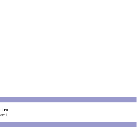
ut en
semi.