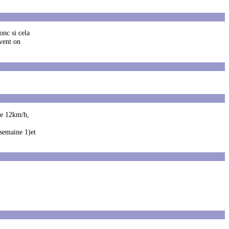
onc si cela
uvent on
 de 12km/h,
 semaine 1)et