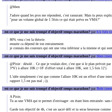
@bben
J'adore quand les pros me répondent, c'est rassurant. Mais tu peux expli
"pour un volume global de 1.5fois ce qui était prévu en VMA?"
est-ce que je me suis trompé d'objectif temps marathon?
par
h.k fufu (i
80% vma c'est la théorie.
ensuite ca dépend de ton entrainement.
je connais des coureurs qui ont une vma inférieur a la mienne et qui so
est-ce que je me suis trompé d'objectif temps marathon?
par
bben (mem
@Pixie : désolé... Ce que je voulais dire, c'est que si le plan prévoit p
3*6') à allure 10K (=18' d'effort total à allure 10K, soit 1,5 fois 12').
L'idée simplement c'est que comme l'allure 10K est un effort d'une inten
rapport 1,5 est pas mal ;-)).
est-ce que je me suis trompé d'objectif temps marathon?
par
Bobi (mem
A Pixie,
Tu as une VMA qui te permet d'envisager -en étant bien entrainée- sans
Garde ton objectif de 4h, c'est un sacré défi et tu seras heureuse comme to