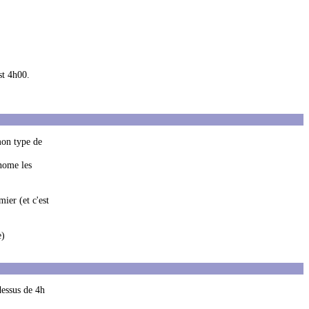
st 4h00.
 mon type de
onome les
ier (et c'est
e)
dessus de 4h