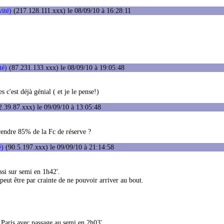
vité)
(217.128.111.xxx) le 08/09/10 à 16:28:11
té)
(87.231.133.xxx) le 08/09/10 à 19:05:48
 c'est déjà génial ( et je le pense!)
.39.87.xxx) le 09/09/10 à 13:05:48
prendre 85% de la Fc de réserve ?
é)
(90.5.197.xxx) le 09/09/10 à 21:14:58
si sur semi en 1h42'.
peut être par crainte de ne pouvoir arriver au bout.
 Paris avec passage au semi en 2h03'