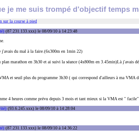
ue je me suis trompé d'objectif temps 
 sur la course à pied
té)
(87.231.133.xxx) le 08/09/10 à 14:23:48
ne.
e j'avais du mal à la faire.(6x300m en 1min 22)
au plan marathon en 3h30 et ai suivi la séance (4x800m en 3.45min)Là j'avais dé
es VMA et seuil plus du programme 3h30 ( qui correspond d'ailleurs à ma VMA d
ramme 4 heures comme prévu depuis 3 mois et tant mieux si la VMA est " facile"
ité)
(93.6.245.xxx) le 08/09/10 à 14:28:04
té)
(87.231.133.xxx) le 08/09/10 à 14:36:22