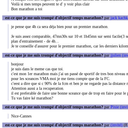
Voilà si mes temps peuvent te d' y voir plus clair
Bon marathon a toi
est-ce que je me suis trompé d'objectif temps marathon?
par
jack kachk
je pense que 4h ca sera déja bien pour un premier marathon.
Je suis assez comparable, 47mn30s sur 10 et 1h45mn sur semi facile(3 s
plan d'entrainement - de 4h...
Je te conseille d'assurer pour le premier marathon, car les derniers kilo
est-ce que je me suis trompé d'objectif temps marathon?
par
jjulien (in
bonjour
je suis dans le meme cas que toi.
c'est mon 1er marathon mais j'ai un passé de sportif de tres bon niveau 
pour les sceances VMA moi je me tiens compte que de la FC.
c'eest a dire que si c 90% de la fcm et ben je ne regarde pas la distance 
Attention aussi a la recuperation.
il est preferable de faire une bonne sceance que de trop en faire pour le
Tu vas faire ké marathon?
est-ce que je me suis trompé d'objectif temps marathon?
par
Pixie (invi
Nice-Cannes
est-ce que je me suis trompé d'objectif temps marathon?
par
(invité)
(81