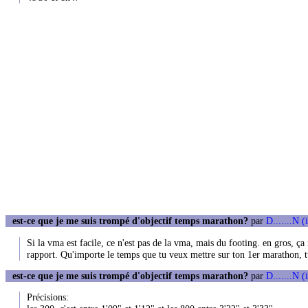
est-ce que je me suis trompé d'objectif temps marathon?
par
D.......N (
Si la vma est facile, ce n'est pas de la vma, mais du footing. en gros, ça
rapport. Qu'importe le temps que tu veux mettre sur ton 1er marathon, tu
est-ce que je me suis trompé d'objectif temps marathon?
par
D.......N (
Précisions: