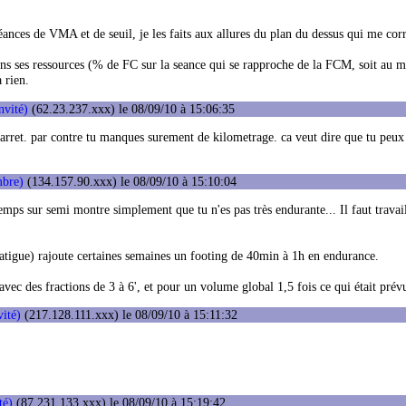
séances de VMA et de seuil, je les faits aux allures du plan du dessus qui me co
ans ses ressources (% de FC sur la seance qui se rapproche de la FCM, soit au
 rien.
nvité)
(62.23.237.xxx) le 08/09/10 à 15:06:35
ret. par contre tu manques surement de kilometrage. ca veut dire que tu peux
bre)
(134.157.90.xxx) le 08/09/10 à 15:10:04
emps sur semi montre simplement que tu n'es pas très endurante... Il faut travail
 fatigue) rajoute certaines semaines un footing de 40min à 1h en endurance.
vec des fractions de 3 à 6', et pour un volume global 1,5 fois ce qui était pr
vité)
(217.128.111.xxx) le 08/09/10 à 15:11:32
té)
(87.231.133.xxx) le 08/09/10 à 15:19:42