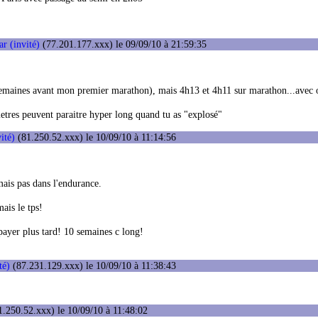
ar (invité)
(77.201.177.xxx) le 09/09/10 à 21:59:35
emaines avant mon premier marathon), mais 4h13 et 4h11 sur marathon...avec o
metres peuvent paraitre hyper long quand tu as "explosé"
vité)
(81.250.52.xxx) le 10/09/10 à 11:14:56
mais pas dans l'endurance.
mais le tps!
 payer plus tard! 10 semaines c long!
té)
(87.231.129.xxx) le 10/09/10 à 11:38:43
.250.52.xxx) le 10/09/10 à 11:48:02