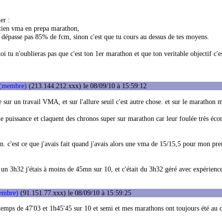
er :
retien vma en prepa marathon,
ne dépasse pas 85% de fcm, sinon c'est que tu cours au dessus de tes moyens.
toi tu n'oublieras pas que c'est ton 1er marathon et que ton veritable objectif c'e
 (membre)
(213.144.212.xxx) le 08/09/10 à 15:59:12
ise sur un travail VMA, et sur l'allure seuil c'est autre chose. et sur le marathon
 de puissance et claquent des chronos super sur marathon car leur foulée très éc
n. c'est ce que j'avais fait quand j'avais alors une vma de 15/15,5 pour mon prem
 un 3h32 j'étais à moins de 45mn sur 10, et c'était du 3h32 géré avec expérienc
embre)
(91.151.77.xxx) le 08/09/10 à 15:59:25
s temps de 47'03 et 1h45'45 sur 10 et semi et mes marathons ont toujours été au 