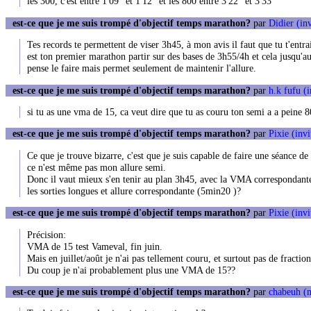
les 300, c'est entre 1'09" et 1'12" et les 800 entre 3'22" et 3'33"
est-ce que je me suis trompé d'objectif temps marathon?
par
Didier (inv
Tes records te permettent de viser 3h45, à mon avis il faut que tu t'entra
est ton premier marathon partir sur des bases de 3h55/4h et cela jusqu'au 
pense le faire mais permet seulement de maintenir l'allure.
est-ce que je me suis trompé d'objectif temps marathon?
par
h.k fufu (i
si tu as une vma de 15, ca veut dire que tu as couru ton semi a a peine
est-ce que je me suis trompé d'objectif temps marathon?
par
Pixie (invi
Ce que je trouve bizarre, c'est que je suis capable de faire une séance 
ce n'est même pas mon allure semi.
Donc il vaut mieux s'en tenir au plan 3h45, avec la VMA correspondante (
les sorties longues et allure correspondante (5min20 )?
est-ce que je me suis trompé d'objectif temps marathon?
par
Pixie (invi
Précision:
VMA de 15 test Vameval, fin juin.
Mais en juillet/août je n'ai pas tellement couru, et surtout pas de fraction
Du coup je n'ai probablement plus une VMA de 15??
est-ce que je me suis trompé d'objectif temps marathon?
par
chabeuh (