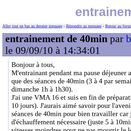
entraine
Aller tout en bas au dernier message
-
Répondre au message
-
Retour au forum
entrainement de 40min
par
b
le 09/09/10 à 14:34:01
Bonjour à tous,
M'entrainant pendant ma pause déjeuner au
que des séances de 40min (3 à 4 par semai
dimanche 1h à 1h30).
J'ai une VMA 16 et suis en fin de préparati
10 jours). J'aurais aimé savoir pour l'ave
séances de 40min pour bien travailler car 
d'échauffement nécessaire (juste 5 à 10min
vitesses moindres pour ne pas mourrir le l