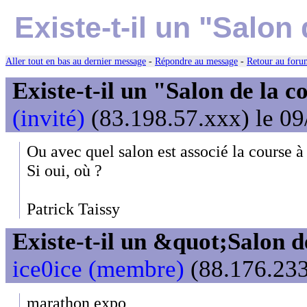
Existe-t-il un "Salon
Aller tout en bas au dernier message
-
Répondre au message
-
Retour au forum
Existe-t-il un "Salon de la c
(invité)
(83.198.57.xxx) le 09
Ou avec quel salon est associé la course à
Si oui, où ?
Patrick Taissy
Existe-t-il un &quot;Salon d
ice0ice (membre)
(88.176.233
marathon expo