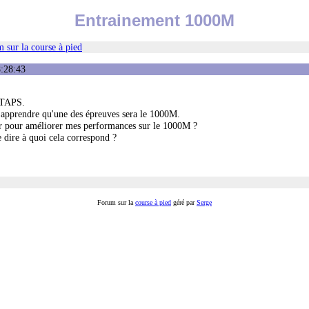
Entrainement 1000M
 sur la course à pied
8:28:43
 STAPS.
 d'apprendre qu'une des épreuves sera le 1000M.
ir pour améliorer mes performances sur le 1000M ?
 dire à quoi cela correspond ?
Forum sur la
course à pied
géré par
Serge