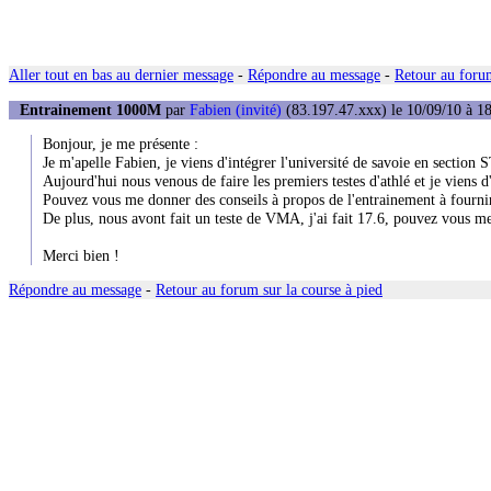
Aller tout en bas au dernier message
-
Répondre au message
-
Retour au forum
Entrainement 1000M
par
Fabien (invité)
(83.197.47.xxx) le 10/09/10 à 1
Bonjour, je me présente :
Je m'apelle Fabien, je viens d'intégrer l'université de savoie en section
Aujourd'hui nous venous de faire les premiers testes d'athlé et je viens
Pouvez vous me donner des conseils à propos de l'entrainement à fourn
De plus, nous avont fait un teste de VMA, j'ai fait 17.6, pouvez vous me
Merci bien !
Répondre au message
-
Retour au forum sur la course à pied