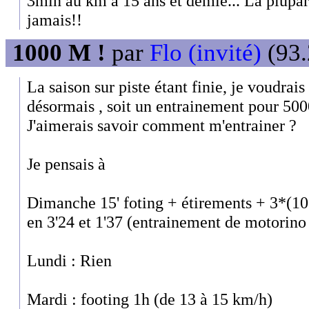
3min au km a 15 ans et demie... La plupart
jamais!!
1000 M !
par
Flo (invité)
(93.
La saison sur piste étant finie, je voudrais
désormais , soit un entrainement pour 500
J'aimerais savoir comment m'entrainer ?
Je pensais à
Dimanche 15' foting + étirements + 3*(10
en 3'24 et 1'37 (entrainement de motorino
Lundi : Rien
Mardi : footing 1h (de 13 à 15 km/h)