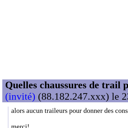
Quelles chaussures de trail 
(invité)
(88.182.247.xxx) le 2
alors aucun traileurs pour donner des cons
merci!