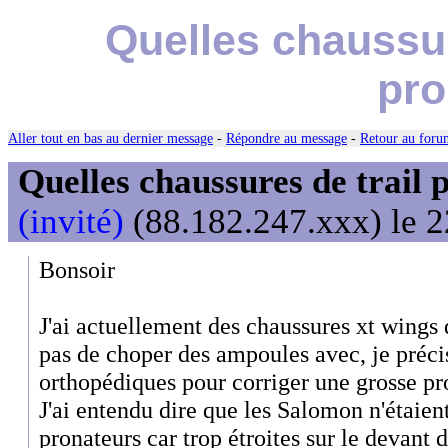
Quelles chaussur
pro
Aller tout en bas au dernier message
-
Répondre au message
-
Retour au forum
Quelles chaussures de trail 
(invité)
(88.182.247.xxx) le 2
Bonsoir
J'ai actuellement des chaussures xt wings 
pas de choper des ampoules avec, je précis
orthopédiques pour corriger une grosse pr
J'ai entendu dire que les Salomon n'étaien
pronateurs car trop étroites sur le devant 