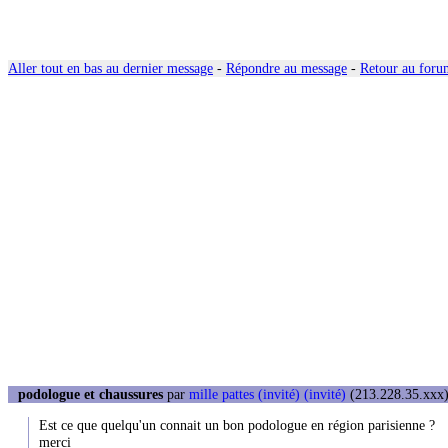
Aller tout en bas au dernier message
-
Répondre au message
-
Retour au forum
podologue et chaussures
par
mille pattes (invité) (invité)
(213.228.35.xxx)
Est ce que quelqu'un connait un bon podologue en région parisienne ?
merci