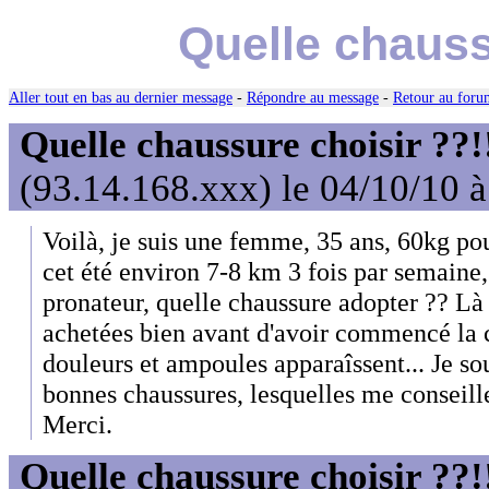
Quelle chauss
Aller tout en bas au dernier message
-
Répondre au message
-
Retour au forum
Quelle chaussure choisir ??!
(93.14.168.xxx) le 04/10/10 
Voilà, je suis une femme, 35 ans, 60kg po
cet été environ 7-8 km 3 fois par semaine,
pronateur, quelle chaussure adopter ?? Là 
achetées bien avant d'avoir commencé la 
douleurs et ampoules apparaîssent... Je so
bonnes chaussures, lesquelles me conseill
Merci.
Quelle chaussure choisir ??!