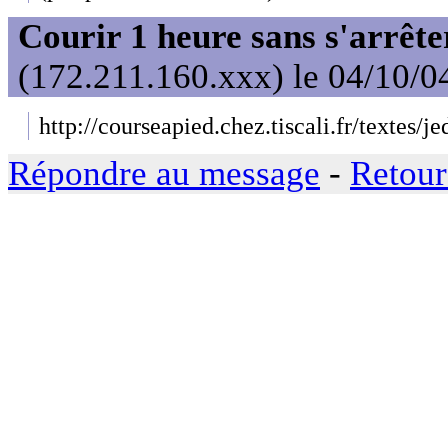
Courir 1 heure sans s'arrête
(172.211.160.xxx) le 04/10/0
http://courseapied.chez.tiscali.fr/textes/j
Répondre au message
-
Retour