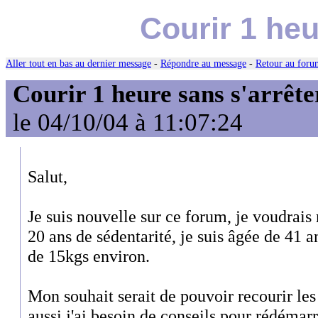
Courir 1 heu
Aller tout en bas au dernier message
-
Répondre au message
-
Retour au forum
Courir 1 heure sans s'arrête
le 04/10/04 à 11:07:24
Salut,
Je suis nouvelle sur ce forum, je voudrais
20 ans de sédentarité, je suis âgée de 41 a
de 15kgs environ.
Mon souhait serait de pouvoir recourir le
aussi j'ai besoin de conseils pour rédémarr