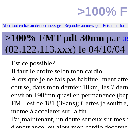
>100% F
Aller tout en bas au dernier message
-
Répondre au message
-
Retour au forum
>100% FMT pdt 30mn
par
a
(82.122.113.xxx) le 04/10/04
Est ce possible?
Il faut le croire selon mon cardio
Alors que je ne fais pas habituellment att
course, dans mon dernier 10km, les 7 derni
environ 190/mn quasi en permanence (bcp
FMT est de 181 (39ans); Certes je souffre, 
meme à accelerer sur la fin.
J'ai,maintenant, un doute serieux sur mes a
d'endurance, ou alors mon cardio deconne 