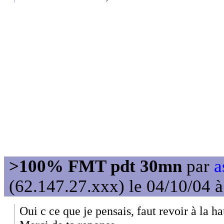
>100% FMT pdt 30mn
par
a
(62.147.27.xxx) le 04/10/04 
Oui c ce que je pensais, faut revoir à la h