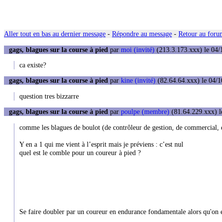
Aller tout en bas au dernier message
-
Répondre au message
-
Retour au forum
gags, blagues sur la course à pied
par
moi (invité)
(213.3.173.xxx) le 04/
ca existe?
gags, blagues sur la course à pied
par
kine (invité)
(82.64.64.xxx) le 04/1
question tres bizzarre
gags, blagues sur la course à pied
par
poulpe (membre)
(81.64.229.xxx) l
comme les blagues de boulot (de contrôleur de gestion, de commercial, de 
Y en a 1 qui me vient à l’esprit mais je préviens : c’est nul
quel est le comble pour un coureur à pied ?
Se faire doubler par un coureur en endurance fondamentale alors qu'o