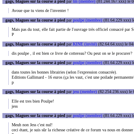
gags, blagues sur la course à pied
par
tm (membre)
(81.244.167.xxx) le 0
Avoue que tu viens de l'inventer !
gags, blagues sur la course à pied
par
poulpe (membre)
(81.64.229.xxx) l
Mais pas du tout, elle fait partie de l'ouvrage très officiel consacré pa
P
gags, blagues sur la course à pied
par
KINE (invité)
(82.64.64.xxx) le 04
dis poulpe , il est bien ce livre de cottereau? Ou peut on se le procurer?
gags, blagues sur la course à pied
par
poulpe (membre)
(81.64.229.xxx) l
dans toutes les bonnes librairies (selon l'expression consacrée).
Editions Gallimard - 16 euros (ça les vaut, c'est une poilade permanente
p
gags, blagues sur la course à pied
par
jess (membre)
(82.254.236.xxx) le 
Elle est tres bien Poulpe!
jess
gags, blagues sur la course à pied
par
poulpe (membre)
(81.64.229.xxx) l
Meuh non Jess c'est nul!
ceci étant, je suis sûr la richesse créative de ce forum va nous en donner 