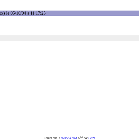
x) le 05/10/04 à 11:17:25
Forum sur la
course à pied
géré par
Serge