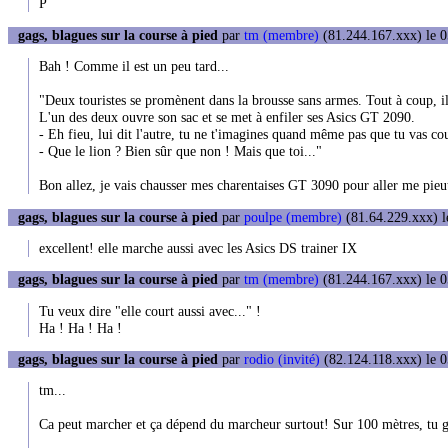
P
gags, blagues sur la course à pied
par
tm (membre)
(81.244.167.xxx) le 0
Bah ! Comme il est un peu tard...
"Deux touristes se promènent dans la brousse sans armes. Tout à coup, il
L'un des deux ouvre son sac et se met à enfiler ses Asics GT 2090.
- Eh fieu, lui dit l'autre, tu ne t'imagines quand même pas que tu vas cou
- Que le lion ? Bien sûr que non ! Mais que toi..."
Bon allez, je vais chausser mes charentaises GT 3090 pour aller me pieut
gags, blagues sur la course à pied
par
poulpe (membre)
(81.64.229.xxx) l
excellent! elle marche aussi avec les Asics DS trainer IX
gags, blagues sur la course à pied
par
tm (membre)
(81.244.167.xxx) le 0
Tu veux dire "elle court aussi avec..." !
Ha ! Ha ! Ha !
gags, blagues sur la course à pied
par
rodio (invité)
(82.124.118.xxx) le 0
tm...
Ca peut marcher et ça dépend du marcheur surtout! Sur 100 mètres, tu g