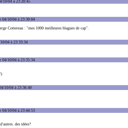
4/10/04 à 23:20:45
e 04/10/04 à 23:30:04
r Serge Cottereau : "mes 1000 meilleures blagues de cap".
/10/04 à 23:33:34
e 04/10/04 à 23:35:34
!)
04/10/04 à 23:36:40
e 04/10/04 à 23:44:53
d'autres. des idées?