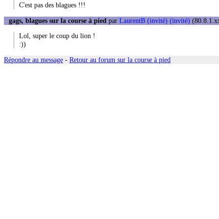
C'est pas des blagues !!!
gags, blagues sur la course à pied
par
LaurentB (invité) (invité)
(80.8.1.xx
Lol, super le coup du lion !
:))
Répondre au message
-
Retour au forum sur la course à pied