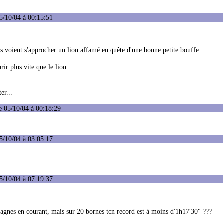
5/10/04 à 00:15:51
s voient s'approcher un lion affamé en quête d'une bonne petite bouffe.
rir plus vite que le lion.
er...
e 05/10/04 à 00:18:29
5/10/04 à 03:05:17
5/10/04 à 07:19:37
agnes en courant, mais sur 20 bornes ton record est à moins d'1h17'30" ???