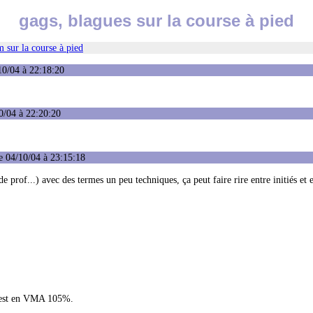
gags, blagues sur la course à pied
 sur la course à pied
10/04 à 22:18:20
0/04 à 22:20:20
e 04/10/04 à 23:15:18
prof...) avec des termes un peu techniques, ça peut faire rire entre initiés et e
n est en VMA 105%.