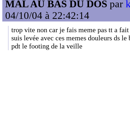
MAL AU BAS DU DOS
par
k
04/10/04 à 22:42:14
trop vite non car je fais meme pas tt a fai
suis levée avec ces memes douleurs ds le
pdt le footing de la veille