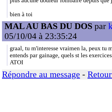
plus aucune douleur lombaire depuis que j
bien à toi
MAL AU BAS DU DOS
par
k
05/10/04 à 23:35:24
graal, tu m'interesse vraimen la, peux tu 
entends par gainage, quels st les exer
ATOI
Répondre au message
-
Retour